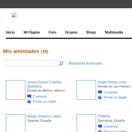
Inicio
Mi Página
Foro
Grupos
Blogs
Multimedia
Mis amistades
(18)
Búsqueda avanzada
Jesús Daniel Casillas
Ángel Prieto Linio
Quintana
Resido en Las Palmas
Estado de México, México
Comentar
Comentar
Enviar un regalo
Enviar un regalo
Diego Sobrino López
TOMAS
Segovia, España
Barcelona, España
Comentar
Enviar un regalo