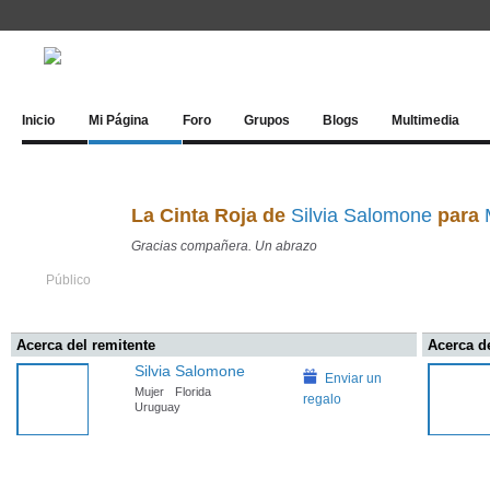
Inicio
Mi Página
Foro
Grupos
Blogs
Multimedia
La Cinta Roja de
Silvia Salomone
para
Gracias compañera. Un abrazo
Público
Acerca del remitente
Acerca de
Silvia Salomone
Enviar un
Mujer
Florida
regalo
Uruguay