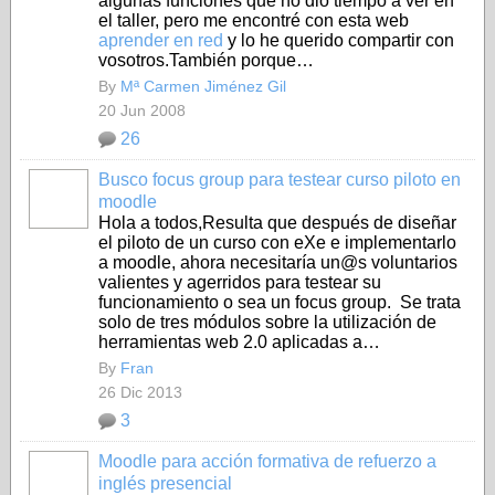
algunas funciones que no dió tiempo a ver en
el taller, pero me encontré con esta web
aprender en red
y lo he querido compartir con
vosotros.También porque…
By
Mª Carmen Jiménez Gil
20 Jun 2008
26
Busco focus group para testear curso piloto en
moodle
Hola a todos,Resulta que después de diseñar
el piloto de un curso con eXe e implementarlo
a moodle, ahora necesitaría un@s voluntarios
valientes y agerridos para testear su
funcionamiento o sea un focus group. Se trata
solo de tres módulos sobre la utilización de
herramientas web 2.0 aplicadas a…
By
Fran
26 Dic 2013
3
Moodle para acción formativa de refuerzo a
inglés presencial