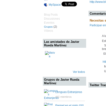
http://www.
MySpace
Comentario
Blog Posts
Discusiones
Necesitas 
Eventos
Participar en
(2)
Grupos
Vídeos
A l
Es
Las amistades de Javier
Rueda Martínez
Te
bre
El 
ht
Mu
Un
Ver todos
Grupos de Javier Rueda
Martínez
Twitter Tra
Lenguas Extranjeras
441 miembros
Freinet en el siglo XXI