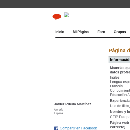
Inicio
Mi Página
Foro
Grupos
Página d
Información
Materias qu
datos profe
Inglés
Lengua esp
Francés
Conocimient
Educación Ar
Experiencia 
Javier Rueda Martínez
Uso de flickr
Almería
Nombre y lo
España
CEIP Europa
Página web 
correcto)
Compartir en Facebook