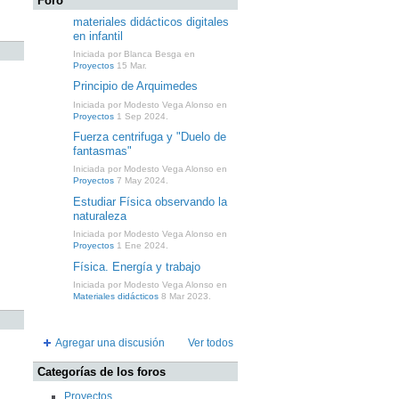
Foro
materiales didácticos digitales
en infantil
Iniciada por Blanca Besga en
Proyectos
15 Mar.
Principio de Arquimedes
Iniciada por Modesto Vega Alonso en
Proyectos
1 Sep 2024.
Fuerza centrifuga y "Duelo de
fantasmas"
Iniciada por Modesto Vega Alonso en
Proyectos
7 May 2024.
Estudiar Física observando la
naturaleza
Iniciada por Modesto Vega Alonso en
Proyectos
1 Ene 2024.
Física. Energía y trabajo
Iniciada por Modesto Vega Alonso en
Materiales didácticos
8 Mar 2023.
Agregar una discusión
Ver todos
Categorías de los foros
Proyectos