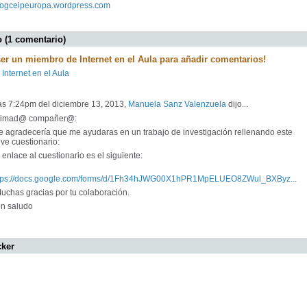
blogceipeuropa.wordpress.com
 (1 comentario)
ser un miembro de Internet en el Aula para añadir comentarios!
 Internet en el Aula
as 7:24pm del diciembre 13, 2013,
Manuela Sanz Valenzuela
dijo...
timad@ compañer@:
 agradecería que me ayudaras en un trabajo de investigación rellenando este
ve cuestionario:
enlace al cuestionario es el siguiente:
tps://docs.google.com/forms/d/1Fh34hJWG00X1hPR1MpELUEO8ZWul_BXByz...
chas gracias por tu colaboración.
 saludo
cker