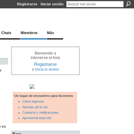
Registrarse
Iniciar sesión
l docente para una educación del siglo XXI
Chats
Miembros
Más
Bienvenido a
Internet en el Aula
Registrarse
o
Inicia la sesión
y
Un lugar de encuentro para docentes
Cómo ingresar
Normas de la red
Contacto y notificaciones
Aprovecha esta red
e es