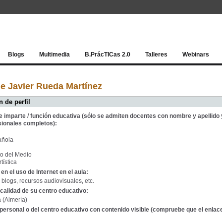
Red socia
Blogs
Multimedia
B.PrácTICas 2.0
Talleres
Webinars
e Javier Rueda Martínez
 de perfil
e imparte / función educativa (sólo se admiten docentes con nombre y apellido 
sionales completos):
añola
o del Medio
tística
en el uso de Internet en el aula:
, blogs, recursos audiovisuales, etc.
calidad de su centro educativo:
 (Almería)
personal o del centro educativo con contenido visible (compruebe que el enlac