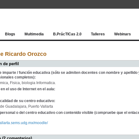
Red socia
Blogs
Multimedia
B.PrácTICas 2.0
Talleres
Webinars
de Ricardo Orozco
 de perfil
e imparte / función educativa (sólo se admiten docentes con nombre y apellido 
sionales completos):
ica, Fisica, biologia Informatica.
en el uso de Internet en el aula:
calidad de su centro educativo:
de Guadalajara, Puerto Vallarta
personal o del centro educativo con contenido visible (compruebe que el enlac
vallarta.sems.udg.mx/moodle/
 (2 comentarios)