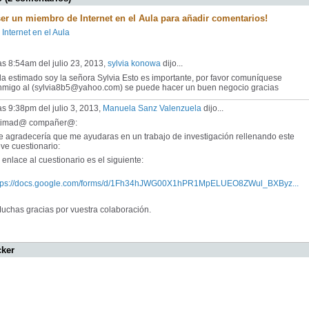
ser un miembro de Internet en el Aula para añadir comentarios!
 Internet en el Aula
as 8:54am del julio 23, 2013,
sylvia konowa
dijo...
la estimado
soy
la señora
Sylvia
Esto es importante
, por favor
comuníquese
nmigo al
(
sylvia8b5@yahoo.com
)
se
puede
hacer un buen negocio
gracias
as 9:38pm del julio 3, 2013,
Manuela Sanz Valenzuela
dijo...
timad@ compañer@:
 agradecería que me ayudaras en un trabajo de investigación rellenando este
ve cuestionario:
enlace al cuestionario es el siguiente:
tps://docs.google.com/forms/d/1Fh34hJWG00X1hPR1MpELUEO8ZWul_BXByz...
chas gracias por vuestra colaboración.
cker