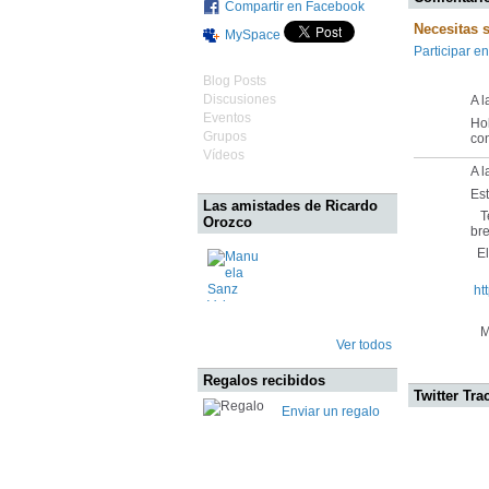
Compartir en Facebook
Necesitas 
MySpace
Participar en
Blog Posts
Discusiones
A l
Eventos
Ho
Grupos
co
Vídeos
A l
Es
Las amistades de Ricardo
Te
Orozco
bre
El 
ht
Mu
Ver todos
Regalos recibidos
Twitter Tra
Enviar un regalo