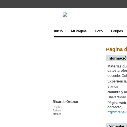
Inicio
Mi Página
Foro
Grupos
Página 
Información
Materias qu
datos profe
docente, Quim
Experiencia 
8 años
Nombre y lo
Universidad 
Ricardo Orozco
Página web 
correcto)
Hombre
Jalisco
http://prepa
México
Comentario