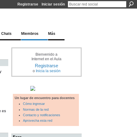
Registrarse
Iniciar sesión
l docente para una educación del siglo XXI
Chats
Miembros
Más
Bienvenido a
Internet en el Aula
Registrarse
o
Inicia la sesión
y
Un lugar de encuentro para docentes
Cómo ingresar
Normas de la red
e es
Contacto y notificaciones
Aprovecha esta red