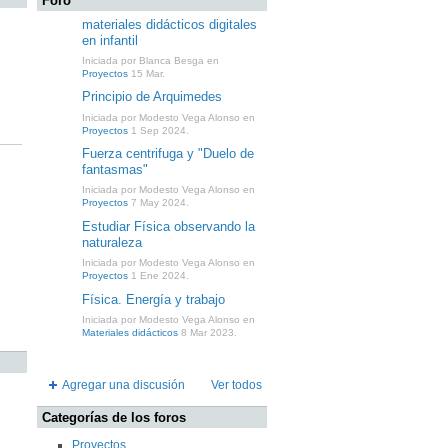
Foro
materiales didácticos digitales
en infantil
Iniciada por Blanca Besga en
Proyectos
15 Mar.
Principio de Arquimedes
Iniciada por Modesto Vega Alonso en
Proyectos
1 Sep 2024.
Fuerza centrifuga y "Duelo de
fantasmas"
Iniciada por Modesto Vega Alonso en
Proyectos
7 May 2024.
Estudiar Física observando la
naturaleza
Iniciada por Modesto Vega Alonso en
Proyectos
1 Ene 2024.
Física. Energía y trabajo
Iniciada por Modesto Vega Alonso en
Materiales didácticos
8 Mar 2023.
Agregar una discusión
Ver todos
Categorías de los foros
Proyectos