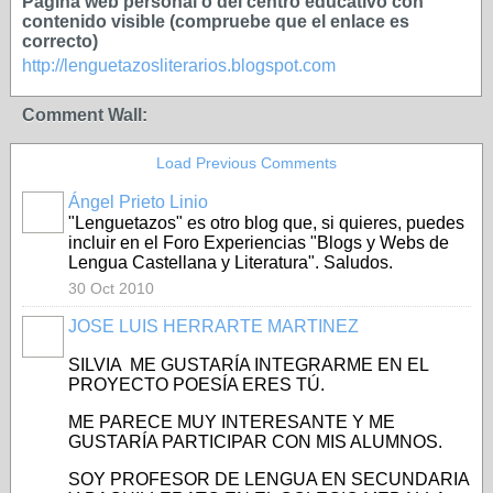
Página web personal o del centro educativo con
contenido visible (compruebe que el enlace es
correcto)
http://lenguetazosliterarios.blogspot.com
Comment Wall:
Load Previous Comments
Ángel Prieto Linio
"Lenguetazos" es otro blog que, si quieres, puedes
incluir en el Foro Experiencias "Blogs y Webs de
Lengua Castellana y Literatura". Saludos.
30 Oct 2010
JOSE LUIS HERRARTE MARTINEZ
SILVIA ME GUSTARÍA INTEGRARME EN EL
PROYECTO POESÍA ERES TÚ.
ME PARECE MUY INTERESANTE Y ME
GUSTARÍA PARTICIPAR CON MIS ALUMNOS.
SOY PROFESOR DE LENGUA EN SECUNDARIA