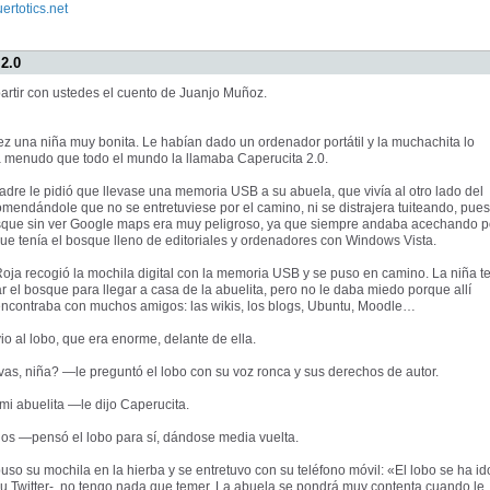
ertotics.net
 2.0
rtir con ustedes el cuento de Juanjo Muñoz.
z una niña muy bonita. Le habían dado un ordenador portátil y la muchachita lo
a menudo que todo el mundo la llamaba Caperucita 2.0.
adre le pidió que llevase una memoria USB a su abuela, que vivía al otro lado del
mendándole que no se entretuviese por el camino, ni se distrajera tuiteando, pues
osque sin ver Google maps era muy peligroso, ya que siempre andaba acechando p
, que tenía el bosque lleno de editoriales y ordenadores con Windows Vista.
oja recogió la mochila digital con la memoria USB y se puso en camino. La niña t
r el bosque para llegar a casa de la abuelita, pero no le daba miedo porque allí
encontraba con muchos amigos: las wikis, los blogs, Ubuntu, Moodle…
io al lobo, que era enorme, delante de ella.
s, niña? —le preguntó el lobo con su voz ronca y sus derechos de autor.
i abuelita —le dijo Caperucita.
os —pensó el lobo para sí, dándose media vuelta.
uso su mochila en la hierba y se entretuvo con su teléfono móvil: «El lobo se ha id
su Twitter-, no tengo nada que temer. La abuela se pondrá muy contenta cuando le