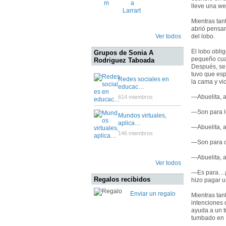
lleve una w
Mientras tan
abrió pensan
Ver todos
del lobo.
El lobo obli
Grupos de Sonia A
pequeño cuar
Rodriguez Taboada
Después, se 
tuvo que esp
Redes sociales en
la cama y v
educac…
—Abuelita, a
614 miembros
—Son para le
Mundos virtuales,
aplica…
—Abuelita, a
146 miembros
—Son para oí
—Abuelita, a
Ver todos
—Es para…¡co
Regalos recibidos
hizo pagar u
Enviar un regalo
Mientras tan
intenciones d
ayuda a un tu
tumbado en 