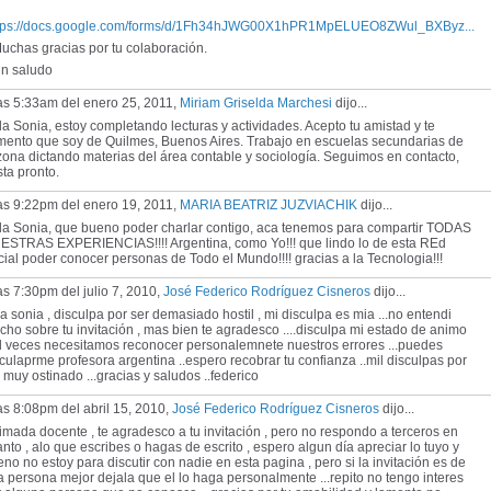
tps://docs.google.com/forms/d/1Fh34hJWG00X1hPR1MpELUEO8ZWul_BXByz...
chas gracias por tu colaboración.
 saludo
as 5:33am del enero 25, 2011,
Miriam Griselda Marchesi
dijo...
a Sonia, estoy completando lecturas y actividades. Acepto tu amistad y te
mento que soy de Quilmes, Buenos Aires. Trabajo en escuelas secundarias de
zona dictando materias del área contable y sociología. Seguimos en contacto,
ta pronto.
as 9:22pm del enero 19, 2011,
MARIA BEATRIZ JUZVIACHIK
dijo...
la Sonia, que bueno poder charlar contigo, aca tenemos para compartir TODAS
ESTRAS EXPERIENCIAS!!!! Argentina, como Yo!!! que lindo lo de esta REd
ial poder conocer personas de Todo el Mundo!!!! gracias a la Tecnologia!!!
as 7:30pm del julio 7, 2010,
José Federico Rodríguez Cisneros
dijo...
a sonia , disculpa por ser demasiado hostil , mi disculpa es mia ...no entendi
ho sobre tu invitación , mas bien te agradesco ....disculpa mi estado de animo
al veces necesitamos reconocer personalemnete nuestros errores ...puedes
culaprme profesora argentina ..espero recobrar tu confianza ..mil disculpas por
 muy ostinado ...gracias y saludos ..federico
as 8:08pm del abril 15, 2010,
José Federico Rodríguez Cisneros
dijo...
imada docente , te agradesco a tu invitación , pero no respondo a terceros en
nto , alo que escribes o hagas de escrito , espero algun día apreciar lo tuyo y
no no estoy para discutir con nadie en esta pagina , pero si la invitación es de
a persona mejor dejala que el lo haga personalmente ...repito no tengo interes