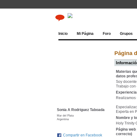
Inicio
Mi Página
Foro
Grupos
Página 
Información
Materias qu
datos profe
Soy docente
Trabajo con 
Experiencia 
Realizamos u
Especializac
Sonia A Rodriguez Taboada
Experta en 
Mar del Plata
Nombre y lo
Argentina
Holy Trinity
Página web 
correcto)
Compartir en Facebook