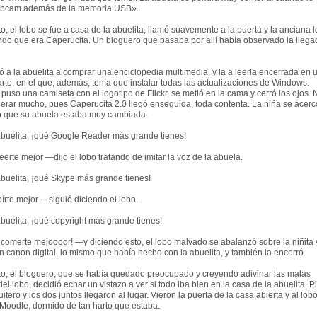
ebcam además de la memoria USB».
to, el lobo se fue a casa de la abuelita, llamó suavemente a la puerta y la anciana l
do que era Caperucita. Un bloguero que pasaba por allí había observado la llega
gó a la abuelita a comprar una enciclopedia multimedia, y la a leerla encerrada en 
to, en el que, además, tenía que instalar todas las actualizaciones de Windows.
puso una camiseta con el logotipo de Flickr, se metió en la cama y cerró los ojos. 
erar mucho, pues Caperucita 2.0 llegó enseguida, toda contenta. La niña se acerc
io que su abuela estaba muy cambiada.
buelita, ¡qué Google Reader más grande tienes!
erte mejor —dijo el lobo tratando de imitar la voz de la abuela.
buelita, ¡qué Skype más grande tienes!
rte mejor —siguió diciendo el lobo.
buelita, ¡qué copyright más grande tienes!
merte mejoooor! —y diciendo esto, el lobo malvado se abalanzó sobre la niñita y
n canon digital, lo mismo que había hecho con la abuelita, y también la encerró.
to, el bloguero, que se había quedado preocupado y creyendo adivinar las malas
el lobo, decidió echar un vistazo a ver si todo iba bien en la casa de la abuelita. P
itero y los dos juntos llegaron al lugar. Vieron la puerta de la casa abierta y al lob
Moodle, dormido de tan harto que estaba.