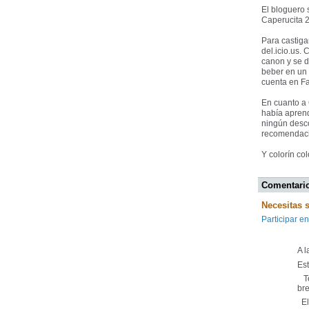
El bloguero s
Caperucita 2
Para castiga
del.icio.us.
canon y se d
beber en un
cuenta en F
En cuanto a 
había aprend
ningún desco
recomendaci
Y colorín co
Comentario
Necesitas 
Participar en
A l
Es
Te
bre
El 