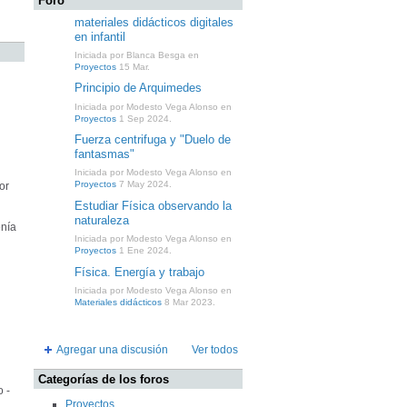
Foro
materiales didácticos digitales
en infantil
Iniciada por Blanca Besga en
Proyectos
15 Mar.
Principio de Arquimedes
Iniciada por Modesto Vega Alonso en
Proyectos
1 Sep 2024.
Fuerza centrifuga y "Duelo de
fantasmas"
Iniciada por Modesto Vega Alonso en
Proyectos
7 May 2024.
or
Estudiar Física observando la
naturaleza
enía
Iniciada por Modesto Vega Alonso en
Proyectos
1 Ene 2024.
Física. Energía y trabajo
Iniciada por Modesto Vega Alonso en
Materiales didácticos
8 Mar 2023.
Agregar una discusión
Ver todos
Categorías de los foros
o -
Proyectos