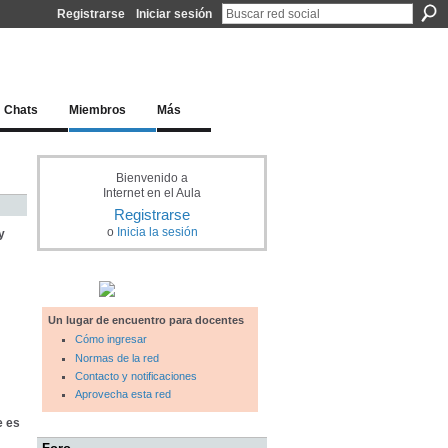
Registrarse
Iniciar sesión
l docente para una educación del siglo XXI
Chats
Miembros
Más
Bienvenido a
Internet en el Aula
Registrarse
o
Inicia la sesión
y
Un lugar de encuentro para docentes
Cómo ingresar
Normas de la red
Contacto y notificaciones
Aprovecha esta red
e es