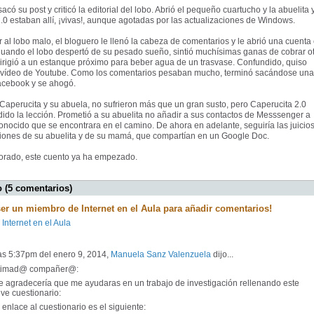
acó su post y criticó la editorial del lobo. Abrió el pequeño cuartucho y la abuelita 
.0 estaban allí, ¡vivas!, aunque agotadas por las actualizaciones de Windows.
r al lobo malo, el bloguero le llenó la cabeza de comentarios y le abrió una cuenta
 Cuando el lobo despertó de su pesado sueño, sintió muchísimas ganas de cobrar o
irigió a un estanque próximo para beber agua de un trasvase. Confundido, quiso
 vídeo de Youtube. Como los comentarios pesaban mucho, terminó sacándose una
acebook y se ahogó.
Caperucita y su abuela, no sufrieron más que un gran susto, pero Caperucita 2.0
ido la lección. Prometió a su abuelita no añadir a sus contactos de Messsenger a
nocido que se encontrara en el camino. De ahora en adelante, seguiría las juicio
ones de su abuelita y de su mamá, que compartían en un Google Doc.
lorado, este cuento ya ha empezado.
 (5 comentarios)
ser un miembro de Internet en el Aula para añadir comentarios!
 Internet en el Aula
as 5:37pm del enero 9, 2014,
Manuela Sanz Valenzuela
dijo...
timad@ compañer@:
 agradecería que me ayudaras en un trabajo de investigación rellenando este
ve cuestionario:
enlace al cuestionario es el siguiente: