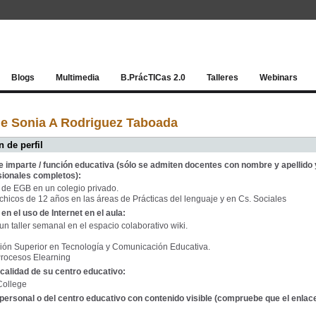
Red socia
Blogs
Multimedia
B.PrácTICas 2.0
Talleres
Webinars
de Sonia A Rodriguez Taboada
 de perfil
e imparte / función educativa (sólo se admiten docentes con nombre y apellido 
sionales completos):
 de EGB en un colegio privado.
chicos de 12 años en las áreas de Prácticas del lenguaje y en Cs. Sociales
en el uso de Internet en el aula:
n taller semanal en el espacio colaborativo wiki.
ión Superior en Tecnología y Comunicación Educativa.
Procesos Elearning
calidad de su centro educativo:
 College
personal o del centro educativo con contenido visible (compruebe que el enlac