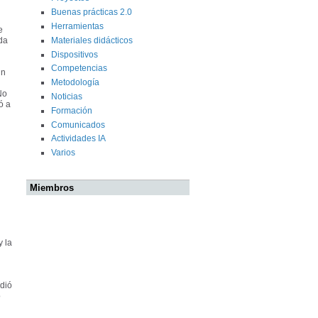
Buenas prácticas 2.0
Herramientas
e
Materiales didácticos
da
Dispositivos
Competencias
un
Metodología
No
Noticias
ó a
Formación
Comunicados
Actividades IA
Varios
Miembros
 la
idió
o