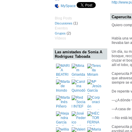
http://www.pu
MySpace
Caperucita
Blog Posts
(1)
Discusiones
Quiero compa
Eventos
(2)
Grupos
Vídeos
Había una ve
llevaba tan 
Un día, su m
Las amistades de Sonia A
bosque, reco
Rodriguez Taboada
cruzar el b
allí el lobo
Caperucita R
que atravesa
siempre se 
De repente v
—¿A dónde va
—A casa de m
—No está lej
Caperucita p
escribió en 