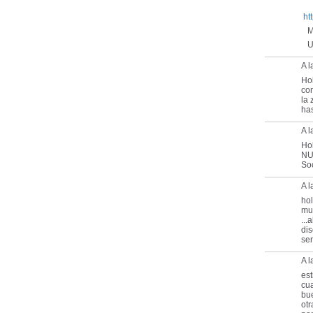
ht
Mu
Un
A l
Hol
co
la 
has
A l
Ho
NU
Soc
A l
hol
muc
...
dis
ser
A l
est
cua
bue
otr