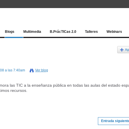
Red socia
Blogs
Multimedia
B.PrácTICas 2.0
Talleres
Webinars
Ag
008 a las 7:40am
Ver blog
mora las TIC a la enseñanza pública en todas las aulas del estado esp
ximos recursos.
Entrada siguient