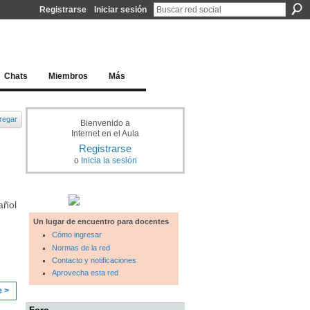
Registrarse
Iniciar sesión
l docente para una educación del siglo XXI
Chats
Miembros
Más
regar
Bienvenido a
Internet en el Aula
Registrarse
o
Inicia la sesión
añol
Un lugar de encuentro para docentes
Cómo ingresar
Normas de la red
Contacto y notificaciones
Aprovecha esta red
e >