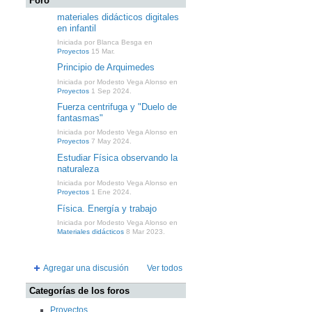
Foro
materiales didácticos digitales
en infantil
Iniciada por Blanca Besga en
Proyectos
15 Mar.
Principio de Arquimedes
Iniciada por Modesto Vega Alonso en
Proyectos
1 Sep 2024.
Fuerza centrifuga y "Duelo de
fantasmas"
Iniciada por Modesto Vega Alonso en
Proyectos
7 May 2024.
Estudiar Física observando la
naturaleza
Iniciada por Modesto Vega Alonso en
Proyectos
1 Ene 2024.
Física. Energía y trabajo
Iniciada por Modesto Vega Alonso en
Materiales didácticos
8 Mar 2023.
Agregar una discusión
Ver todos
Categorías de los foros
Proyectos