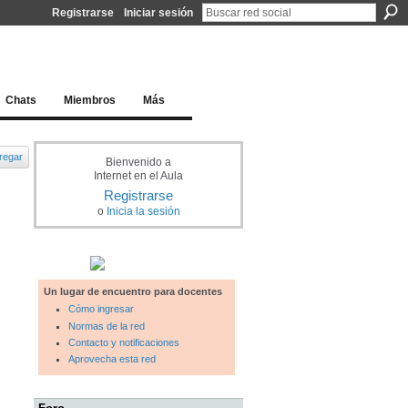
Registrarse
Iniciar sesión
l docente para una educación del siglo XXI
Chats
Miembros
Más
regar
Bienvenido a
Internet en el Aula
Registrarse
o
Inicia la sesión
Un lugar de encuentro para docentes
Cómo ingresar
Normas de la red
Contacto y notificaciones
Aprovecha esta red