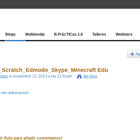
Red socia
Blogs
Multimedia
B.PrácTICas 2.0
Talleres
Webinars
Ag
IC_Scratch_Edmodo_Skype_Minecraft Edu
López
el noviembre 12, 2013 a las 12:02am
Ver blog
ic-en-educacion
el Aula para añadir comentarios!