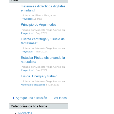
Foro
materiales didácticos digitales
en infantil
Iniciada por Blanca Besga en
Proyectos
15 Mar.
Principio de Arquimedes
Iniciada por Modesto Vega Alonso en
Proyectos
1 Sep 2024.
Fuerza centrifuga y "Duelo de
fantasmas"
Iniciada por Modesto Vega Alonso en
Proyectos
7 May 2024.
Estudiar Física observando la
naturaleza
Iniciada por Modesto Vega Alonso en
Proyectos
1 Ene 2024.
Física. Energía y trabajo
Iniciada por Modesto Vega Alonso en
Materiales didácticos
8 Mar 2023.
Agregar una discusión
Ver todos
Categorías de los foros
Proyectos