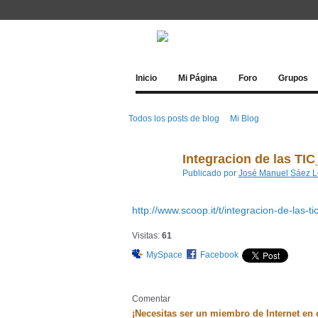
Inicio
Mi Página
Foro
Grupos
Todos los posts de blog
Mi Blog
Integracion de las T
Publicado por
José Manuel Sáez 
http://www.scoop.it/t/integracion-de-las-t
Visitas:
61
MySpace
Facebook
Comentar
¡Necesitas ser un miembro de Internet en 