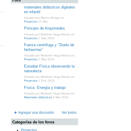
Foro
materiales didácticos digitales
en infantil
Iniciada por Blanca Besga en
Proyectos
15 Mar.
Principio de Arquimedes
Iniciada por Modesto Vega Alonso en
Proyectos
1 Sep 2024.
Fuerza centrifuga y "Duelo de
fantasmas"
Iniciada por Modesto Vega Alonso en
Proyectos
7 May 2024.
Estudiar Física observando la
naturaleza
Iniciada por Modesto Vega Alonso en
Proyectos
1 Ene 2024.
Física. Energía y trabajo
Iniciada por Modesto Vega Alonso en
Materiales didácticos
8 Mar 2023.
Agregar una discusión
Ver todos
Categorías de los foros
Proyectos