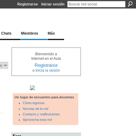
Registrarse
Iniciar sesión
l docente para una educación del siglo XXI
Chats
Miembros
Más
Bienvenido a
Internet en el Aula
Registrarse
o
Inicia la sesión
Un lugar de encuentro para docentes
Cómo ingresar
Normas de la red
Contacto y notificaciones
Aprovecha esta red