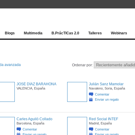
Red socia
Blogs
Multimedia
B.PrácTICas 2.0
Talleres
Webinars
da avanzada
Ordenar por:
JOSÉ DÍAZ BARAHONA
Julián Sanz Mamolar
VALENCIA, España
Navaleno, Soria, España
Comentar
Enviar un regalo
Carles Aguiló Collado
Red Social INTEF
Barcelona, España
Madrid, España
Comentar
Comentar
Enviar un regalo
Enviar un regalo