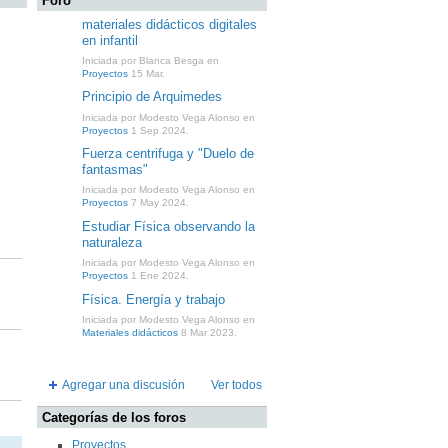
Foro
materiales didácticos digitales
en infantil
Iniciada por Blanca Besga en
Proyectos
15 Mar.
Principio de Arquimedes
Iniciada por Modesto Vega Alonso en
Proyectos
1 Sep 2024.
Fuerza centrifuga y "Duelo de
fantasmas"
Iniciada por Modesto Vega Alonso en
Proyectos
7 May 2024.
Estudiar Física observando la
naturaleza
Iniciada por Modesto Vega Alonso en
Proyectos
1 Ene 2024.
Física. Energía y trabajo
Iniciada por Modesto Vega Alonso en
Materiales didácticos
8 Mar 2023.
Agregar una discusión
Ver todos
Categorías de los foros
Proyectos