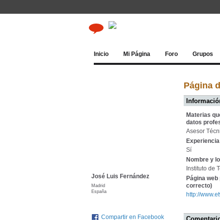
Inicio
Mi Página
Foro
Grupos
Página d
Información
Materias qu
datos profe
Asesor Técni
Experiencia 
Sí
Nombre y lo
Instituto de
José Luis Fernández
Página web 
correcto)
Madrid
España
http://www.e
Compartir en Facebook
Comentario