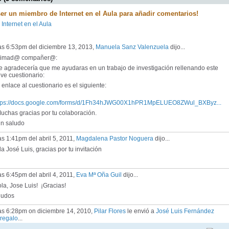
ser un miembro de Internet en el Aula para añadir comentarios!
 Internet en el Aula
as 6:53pm del diciembre 13, 2013,
Manuela Sanz Valenzuela
dijo...
timad@ compañer@:
 agradecería que me ayudaras en un trabajo de investigación rellenando este
ve cuestionario:
enlace al cuestionario es el siguiente:
tps://docs.google.com/forms/d/1Fh34hJWG00X1hPR1MpELUEO8ZWul_BXByz...
chas gracias por tu colaboración.
 saludo
as 1:41pm del abril 5, 2011,
Magdalena Pastor Noguera
dijo...
a José Luis, gracias por tu invitación
as 6:45pm del abril 4, 2011,
Eva Mª Oña Guil
dijo...
la, Jose Luis! ¡Gracias!
ludos
las 6:28pm on diciembre 14, 2010,
Pilar Flores
le envió a
José Luis Fernández
regalo
...