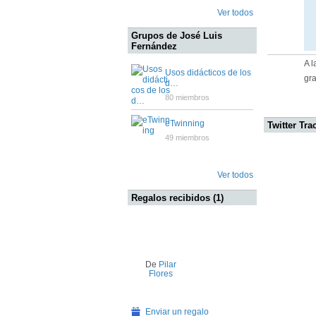
Ver todos
Grupos de José Luis
Fernández
A 
Usos didácticos de los
gra
d…
80 miembros
eTwinning
Twitter Tra
49 miembros
Ver todos
Regalos recibidos (1)
De
Pilar
Flores
Enviar un regalo