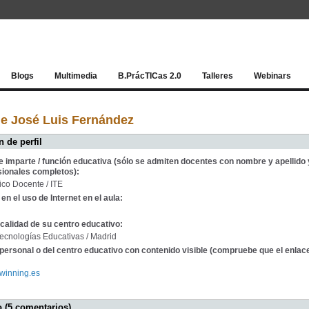
Red socia
Blogs
Multimedia
B.PrácTICas 2.0
Talleres
Webinars
e José Luis Fernández
 de perfil
e imparte / función educativa (sólo se admiten docentes con nombre y apellido 
sionales completos):
co Docente / ITE
en el uso de Internet en el aula:
calidad de su centro educativo:
 Tecnologías Educativas / Madrid
personal o del centro educativo con contenido visible (compruebe que el enlac
twinning.es
 (5 comentarios)