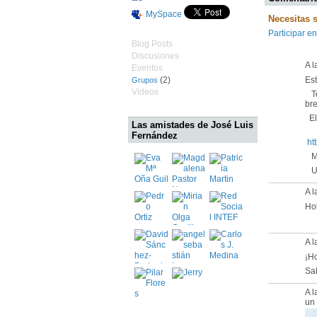
MySpace
Necesitas 
Participar en
Blog Posts
Discusiones
A l
Eventos
(2)
Es
Grupos
Vídeos
Te
bre
El 
Las amistades de José Luis
Fernández
ht
Mu
Un
A l
Hol
A l
¡Ho
Sa
A 
un