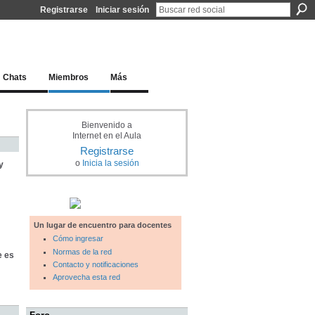
Registrarse
Iniciar sesión
l docente para una educación del siglo XXI
Chats
Miembros
Más
Bienvenido a
Internet en el Aula
Registrarse
o
Inicia la sesión
y
Un lugar de encuentro para docentes
Cómo ingresar
Normas de la red
e es
Contacto y notificaciones
Aprovecha esta red