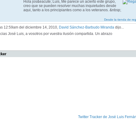
Hola jos&eacute; Luis, Me parece un acierto este grupo,
creo que se pueden resolver muchas inquietudes desde
aqui, tanto a los principiantes como a los veteranos. &nbsp;
Desde la tienda de re
las 12:59am del diciembre 14, 2010,
David Sánchez-Barbudo Miranda
dijo...
cias José Luis, a vosotros por vuestra ilusión compartida. Un abrazo
cker
Twitter Tracker de José Luis Ferná