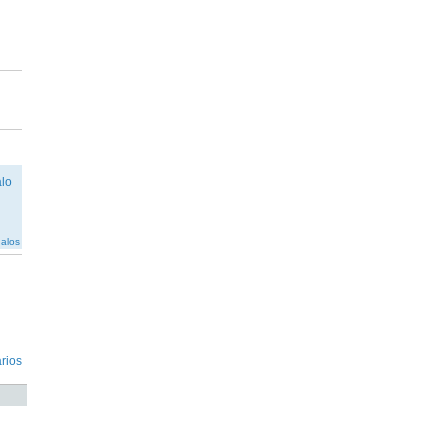
galos
rios