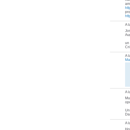
am
htt
pr
htt
A l
Jo
Au
un
Cri
A 
Ma
A 
Muc
op
Un
Da
A l
Ho