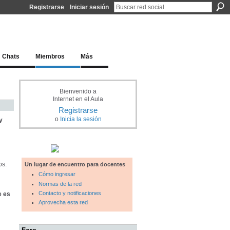
Registrarse
Iniciar sesión
l docente para una educación del siglo XXI
Chats
Miembros
Más
Bienvenido a
Internet en el Aula
Registrarse
o
Inicia la sesión
y
os.
Un lugar de encuentro para docentes
Cómo ingresar
Normas de la red
Contacto y notificaciones
e es
Aprovecha esta red