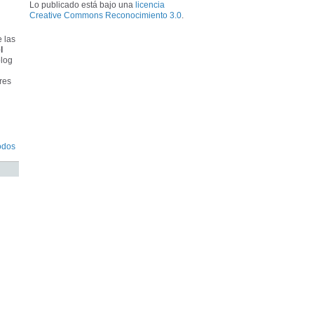
Lo publicado está bajo una
licencia
Creative Commons Reconocimiento 3.0
.
e las
l
blog
res
odos