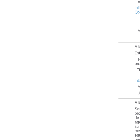
El 
ht
Qc
Mu
A l
Es
Te
bre
El 
ht
Mu
Un
A 
Señ
pr
de 
ag
su
men
ed
nue