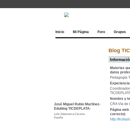
Inicio
Mi Página
Foro
Grupos
Blog TI
Información
Materias qu
datos profe
Pedagogía T
Experiencia 
Coordinador 
TICDEPLATA: 
Nombre y lo
CRA Vía de l
José Miguel Rubio Martínez-
Edublog TICDEPLATA-
Página web 
correcto)
León-Salamanca-Cáceres
España
http://ticdep