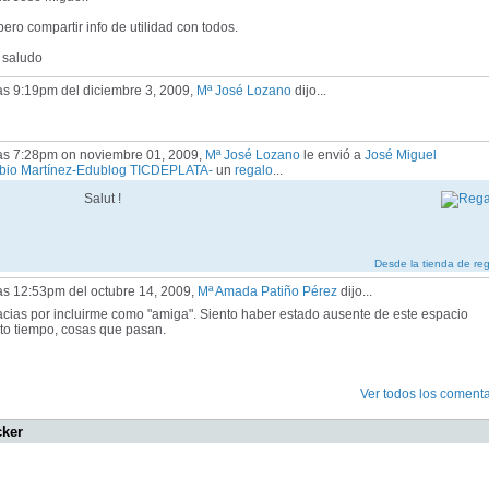
ero compartir info de utilidad con todos.
 saludo
as 9:19pm del diciembre 3, 2009,
Mª José Lozano
dijo...
las 7:28pm on noviembre 01, 2009,
Mª José Lozano
le envió a
José Miguel
bio Martínez-Edublog TICDEPLATA-
un
regalo
...
Salut !
Desde la tienda de re
as 12:53pm del octubre 14, 2009,
Mª Amada Patiño Pérez
dijo...
cias por incluirme como "amiga". Siento haber estado ausente de este espacio
to tiempo, cosas que pasan.
Ver todos los comenta
cker