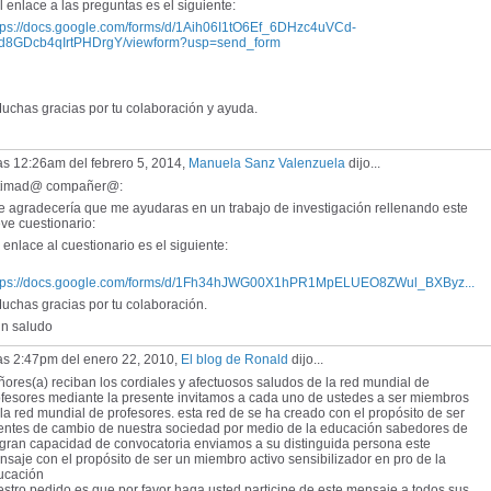
enlace a las preguntas es el siguiente:
tps://docs.google.com/forms/d/1Aih06I1tO6Ef_6DHzc4uVCd-
d8GDcb4qIrtPHDrgY/viewform?usp=send_form
chas gracias por tu colaboración y ayuda.
as 12:26am del febrero 5, 2014,
Manuela Sanz Valenzuela
dijo...
timad@ compañer@:
 agradecería que me ayudaras en un trabajo de investigación rellenando este
ve cuestionario:
enlace al cuestionario es el siguiente:
tps://docs.google.com/forms/d/1Fh34hJWG00X1hPR1MpELUEO8ZWul_BXByz...
chas gracias por tu colaboración.
 saludo
las 2:47pm del enero 22, 2010,
El blog de Ronald
dijo...
ores(a) reciban los cordiales y afectuosos saludos de la red mundial de
ofesores mediante la presente invitamos a cada uno de ustedes a ser miembros
la red mundial de profesores. esta red de se ha creado con el propósito de ser
entes de cambio de nuestra sociedad por medio de la educación sabedores de
 gran capacidad de convocatoria enviamos a su distinguida persona este
saje con el propósito de ser un miembro activo sensibilizador en pro de la
ucación
stro pedido es que por favor haga usted participe de este mensaje a todos sus