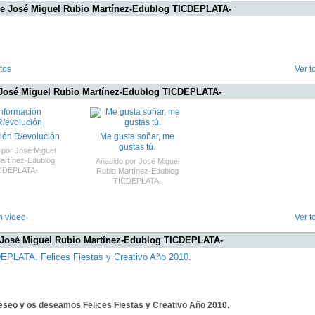
de José Miguel Rubio Martínez-Edublog TICDEPLATA-
tos
Ver t
José Miguel Rubio Martínez-Edublog TICDEPLATA-
ión R/evolución
Me gusta soñar, me
gustas tú.
 por
José Miguel
artínez-Edublog
Añadido por
José Miguel
CDEPLATA-
Rubio Martínez-Edublog
TICDEPLATA-
n vídeo
Ver t
 José Miguel Rubio Martínez-Edublog TICDEPLATA-
EPLATA. Felices Fiestas y Creativo Año 2010.
eseo y os deseamos Felices Fiestas y Creativo Año 2010.