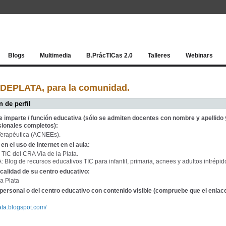
Red socia
Blogs
Multimedia
B.PrácTICas 2.0
Talleres
Webinars
CDEPLATA, para la comunidad.
 de perfil
e imparte / función educativa (sólo se admiten docentes con nombre y apellido 
sionales completos):
erapéutica (ACNEEs).
en el uso de Internet en el aula:
TIC del CRA Vía de la Plata.
Blog de recursos educativos TIC para infantil, primaria, acnees y adultos intrépid
calidad de su centro educativo:
a Plata
personal o del centro educativo con contenido visible (compruebe que el enlac
lata.blogspot.com/