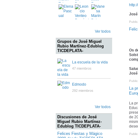
http:
José
Publi
Feli
Ver todos
Grupos de José Miguel
Rubio Martínez-Edublog
Os d
TICDEPLATA-
Solst
comp
La escuela de la vida
Salu
47 miembros
José
Publi
Edmodo
La p
292 miembros
Euro
La pr
Ver todos
Educa
pres
Discusiones de José
de 20
Miguel Rubio Martínez-
misma
Edublog TICDEPLATA-
dese
Felices Fiestas y Mágico
Publi