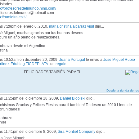
istades
p://profesoresdelmundo.ning.com/
ofesoresdelmundo@hotmail.com
p://ramiolra.es.tl/
as 7:29pm del enero 6, 2010,
maria cristina alcarraz vigil
dijo...
sé Miguel, muchas gracias por tus buenos deseos.
guro un año pleno de realizaciones.
 abrazo desde mi Argentina
stina
las 10:52am on diciembre 20, 2009,
Juana Portugal
le envió a
José Miguel Rubio
rtínez-Edublog TICDEPLATA-
un
regalo
...
FELICIDADES TAMBIÉN PARA TI
Desde la tienda de re
las 11:25pm del diciembre 18, 2009,
Daniel Bidolski
dijo...
hísimas Gracias y Felices Fiestas para ti tambien! Te deseo un 2010 Lleno de
ortunidades!
 abrazo
niel
as 11:41pm del diciembre 8, 2009,
Sira Montiel Company
dijo...
la Jose Miguel: