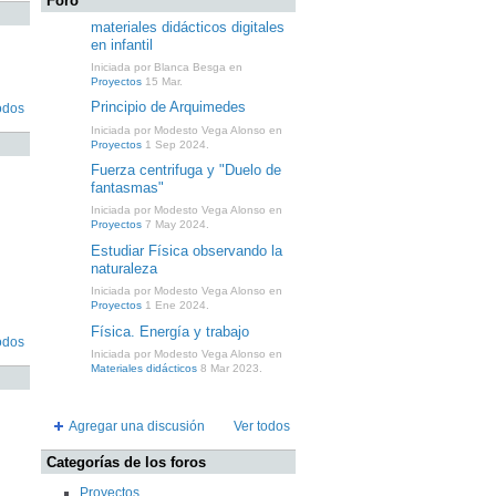
Foro
materiales didácticos digitales
en infantil
Iniciada por Blanca Besga en
Proyectos
15 Mar.
Principio de Arquimedes
odos
Iniciada por Modesto Vega Alonso en
Proyectos
1 Sep 2024.
Fuerza centrifuga y "Duelo de
fantasmas"
Iniciada por Modesto Vega Alonso en
Proyectos
7 May 2024.
Estudiar Física observando la
naturaleza
Iniciada por Modesto Vega Alonso en
Proyectos
1 Ene 2024.
Física. Energía y trabajo
odos
Iniciada por Modesto Vega Alonso en
Materiales didácticos
8 Mar 2023.
Agregar una discusión
Ver todos
Categorías de los foros
Proyectos