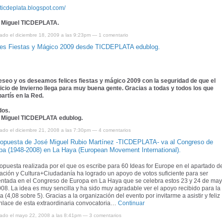
//ticdeplata.blogspot.com/
 Miguel TICDEPLATA.
cado el diciembre 18, 2009 a las 9:23pm —
1 comentario
ces Fiestas y Mágico 2009 desde TICDEPLATA edublog.
eseo y os deseamos felices fiestas y mágico 2009 con la seguridad de que el
icio de Invierno llega para muy buena gente. Gracias a todas y todos los que
artís en la Red.
dos.
 Miguel TICDEPLATA edublog.
cado el diciembre 21, 2008 a las 7:30pm —
4 comentarios
ropuesta de José Miguel Rubio Martínez -TICDEPLATA- va al Congreso de
pa (1948-2008) en La Haya (European Movement International).
opuesta realizada por el que os escribe para 60 Ideas for Europe en el apartado d
ción y Cultura+Ciudadanía ha logrado un apoyo de votos suficiente para ser
entada en el Congreso de Europa en La Haya que se celebra estos 23 y 24 de ma
08. La idea es muy sencilla y ha sido muy agradable ver el apoyo recibido para la
 (4,08 sobre 5). Gracias a la organización del evento por invitarme a asistir y feliz
nlace de esta extraordinaria convocatoria…
Continuar
cado el mayo 22, 2008 a las 8:41pm —
3 comentarios