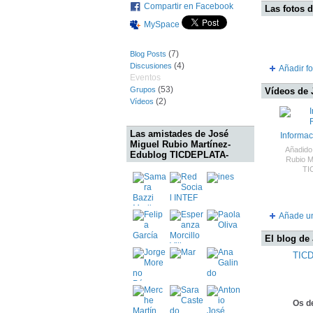
Compartir en Facebook
Las fotos 
MySpace
(7)
Blog Posts
(4)
Discusiones
Añadir fo
Eventos
(53)
Grupos
Vídeos de 
(2)
Vídeos
Las amistades de José
Informac
Miguel Rubio Martínez-
Añadido
Edublog TICDEPLATA-
Rubio M
TI
Añade u
El blog de
TICD
Os d