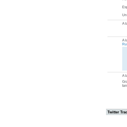
Esp
Un
A l
A 
Ru
A l
Gra
tan
Twitter Tra