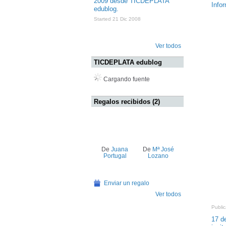
2009 desde TICDEPLATA
Info
edublog.
Started 21 Dic 2008
Ver todos
TICDEPLATA edublog
Cargando fuente
Regalos recibidos (2)
De
Juana
De
Mª José
Portugal
Lozano
Enviar un regalo
Ver todos
Publi
17 d