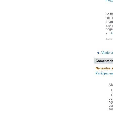
invit
Se tr
seis 
mun
expre
hogar
y…
C
Publi
Añade un
Comentario
Necesitas 
Participar en
A l
Es
Con
de 
ag
adm
sol