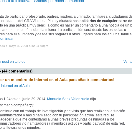
ados a la iniciativa!. Gracias por hacer comunidad.
ata de participar profesorado, padres, madres, alumnado, familiares, ciudadanos d
localidades del CRA Vía de la Plata y
ciudadanos solidarios de cualquier parte de
do
en una práctica muy sencilla como es hacer un comentario a una noticia de un 
sando una opinión sobre la misma. La participación será desde las escuelas u
es para el alumnado y desde sus hogares u otros lugares para los adultos, familia
ontinuar
cado el mayo 8, 2008 a las 11:00pm
 post en tu blog
Ver t
 (44 comentarios)
ser un miembro de Internet en el Aula para añadir comentarios!
 Internet en el Aula
as 1:24pm del junio 29, 2014,
Manuela Sanz Valenzuela
dijo...
timado compañer@:
tinuo con mi trabajo de investigación y he visto que has realizado la función
administrador o has dinamizado con tu participación activa esta red. Te
radecería que me contestaras a unas breves preguntas destinadas a los
inistradores y dinamizadores ( miembros activos y participativos) de esta red,
o te llevará unos minutos.