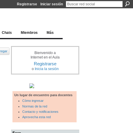
Registrarse
Iniciar sesión
l docente para una educación del siglo XXI
Chats
Miembros
Más
regar
Bienvenido a
Internet en el Aula
Registrarse
o
Inicia la sesión
Un lugar de encuentro para docentes
Cómo ingresar
Normas de la red
Contacto y notificaciones
Aprovecha esta red