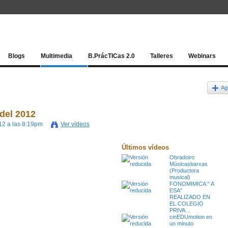
Red socia
Blogs
Multimedia
B.PrácTICas 2.0
Talleres
Webinars
Ag
del 2012
12 a las 8:19pm
Ver vídeos
Últimos vídeos
Obradoiro
Músicasbarxas
(Productora
musical)
FONOMIMICA:" A
ESA"
REALIZADO EN
EL COLEGIO
PRIVA…
cinEDUmotion en
un minuto