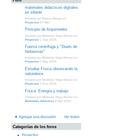
Foro
materiales didácticos digitales
en infantil
Iniciada por Blanca Besga en
Proyectos
15 Mar.
Principio de Arquimedes
Iniciada por Modesto Vega Alonso en
Proyectos
1 Sep 2024.
Fuerza centrifuga y "Duelo de
fantasmas"
Iniciada por Modesto Vega Alonso en
Proyectos
7 May 2024.
Estudiar Física observando la
naturaleza
Iniciada por Modesto Vega Alonso en
Proyectos
1 Ene 2024.
Física. Energía y trabajo
Iniciada por Modesto Vega Alonso en
Materiales didácticos
8 Mar 2023.
Agregar una discusión
Ver todos
Categorías de los foros
Proyectos