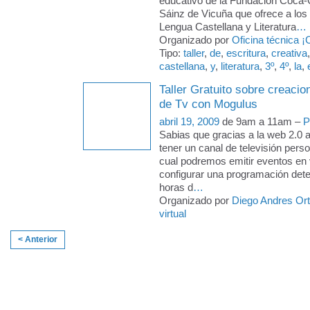
educativo de la Fundación Coca
Sáinz de Vicuña que ofrece a los
Lengua Castellana y Literatura
…
Organizado por
Oficina técnica ¡
Tipo:
taller
,
de
,
escritura
,
creativa
castellana
,
y
,
literatura
,
3º
,
4º
,
la
,
Taller Gratuito sobre creacio
de Tv con Mogulus
abril 19, 2009
de 9am a 11am –
P
Sabias que gracias a la web 2.0
tener un canal de televisión perso
cual podremos emitir eventos en 
configurar una programación det
horas d
…
Organizado por
Diego Andres Ort
virtual
< Anterior