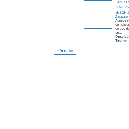
Seminari
Informac
abril 29, 
Zacatenco
Aunque el
cambia un
de tres d
en
…
Organizad
Tipo:
sem
< Anterior