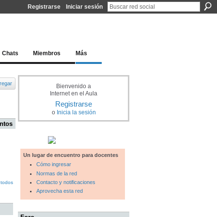
Registrarse
Iniciar sesión
l docente para una educación del siglo XXI
Chats
Miembros
Más
regar
Bienvenido a
Internet en el Aula
Registrarse
o
Inicia la sesión
ntos
Un lugar de encuentro para docentes
Cómo ingresar
Normas de la red
Contacto y notificaciones
 todos
Aprovecha esta red