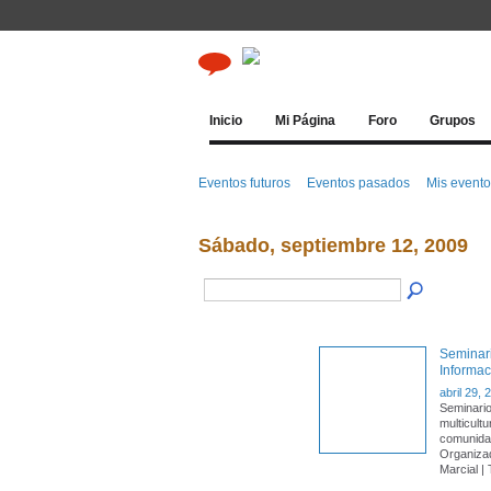
Inicio
Mi Página
Foro
Grupos
Eventos futuros
Eventos pasados
Mis event
Sábado, septiembre 12, 2009
Seminari
Informac
abril 29, 
Seminario 
multicultu
comunida
Organizad
Marcial |