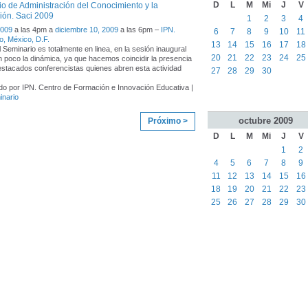
D
L
M
Mi
J
V
o de Administración del Conocimiento y la
ión. Saci 2009
1
2
3
4
2009
a las 4pm a
diciembre 10, 2009
a las 6pm –
IPN.
6
7
8
9
10
11
, México, D.F.
13
14
15
16
17
18
 Seminario es totalmente en linea, en la sesión inaugural
20
21
22
23
24
25
 poco la dinámica, ya que hacemos coincidir la presencia
estacados conferencistas quienes abren esta actividad
27
28
29
30
o por IPN. Centro de Formación e Innovación Educativa |
inario
octubre
2009
Próximo >
D
L
M
Mi
J
V
1
2
4
5
6
7
8
9
11
12
13
14
15
16
18
19
20
21
22
23
25
26
27
28
29
30