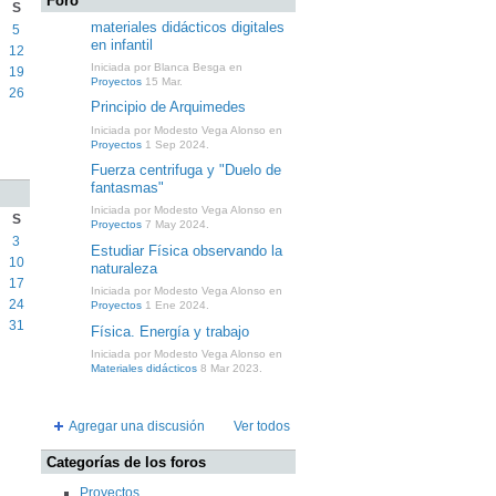
Foro
S
materiales didácticos digitales
5
en infantil
12
Iniciada por Blanca Besga en
19
Proyectos
15 Mar.
26
Principio de Arquimedes
Iniciada por Modesto Vega Alonso en
Proyectos
1 Sep 2024.
Fuerza centrifuga y "Duelo de
fantasmas"
Iniciada por Modesto Vega Alonso en
S
Proyectos
7 May 2024.
3
Estudiar Física observando la
10
naturaleza
17
Iniciada por Modesto Vega Alonso en
24
Proyectos
1 Ene 2024.
31
Física. Energía y trabajo
Iniciada por Modesto Vega Alonso en
Materiales didácticos
8 Mar 2023.
Agregar una discusión
Ver todos
Categorías de los foros
Proyectos