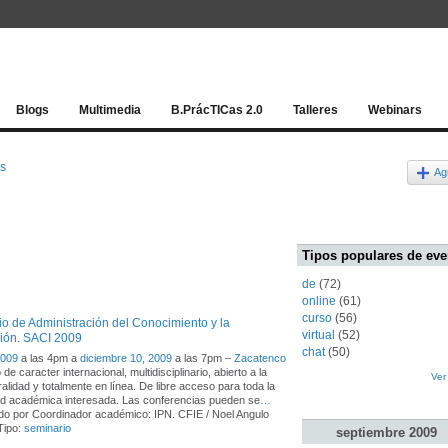
Red socia
Blogs
Multimedia
B.PrácTICas 2.0
Talleres
Webinars
os
Ag
Tipos populares de eve
de
(72)
online
(61)
curso
(56)
o de Administración del Conocimiento y la
virtual
(52)
ión. SACI 2009
chat
(50)
2009
a las 4pm a
diciembre 10, 2009
a las 7pm –
Zacatenco
de caracter internacional, multidisciplinario, abierto a la
Ver
ralidad y totalmente en línea. De libre acceso para toda la
d académica interesada. Las conferencias pueden se
…
o por Coordinador académico: IPN. CFIE / Noel Angulo
 Tipo:
seminario
septiembre
2009