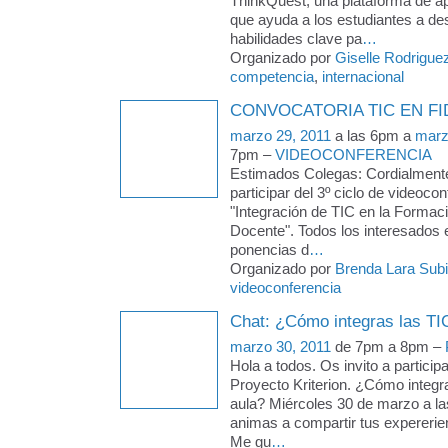
ThinkQuest, una plataforma de ap
que ayuda a los estudiantes a des
habilidades clave pa
…
Organizado por
Giselle Rodrigue
competencia
,
internacional
CONVOCATORIA TIC EN FI
marzo 29, 2011
a las 6pm a
marz
7pm –
VIDEOCONFERENCIA
Estimados Colegas: Cordialmente
participar del 3º ciclo de videoco
"Integración de TIC en la Formació
Docente". Todos los interesados 
ponencias d
…
Organizado por
Brenda Lara Sub
videoconferencia
Chat: ¿Cómo integras las TIC
marzo 30, 2011
de 7pm a 8pm –
Hola a todos. Os invito a particip
Proyecto Kriterion. ¿Cómo integra
aula? Miércoles 30 de marzo a la
animas a compartir tus expererie
Me gu
…