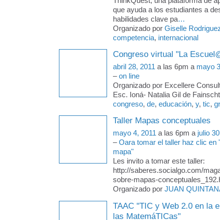
ThinkQuest, una plataforma de ap
que ayuda a los estudiantes a des
habilidades clave pa
…
Organizado por
Giselle Rodrigue
competencia
,
internacional
Congreso virtual "La Escuel@
abril 28, 2011
a las 6pm a
mayo 3
–
on line
Organizado por Excellere Consult
Esc. Ioná- Natalia Gil de Fainschte
congreso
,
de
,
educación
,
y
,
tic
,
gr
Taller Mapas conceptuales
mayo 4, 2011
a las 6pm a
julio 3
–
Oara tomar el taller haz clic en
mapa"
Les invito a tomar este taller:
http://saberes.socialgo.com/magaz
sobre-mapas-conceptuales_192.
Organizado por
JUAN QUINTAN
TAAC "TIC y Web 2.0 en la 
las MatemáTICas"