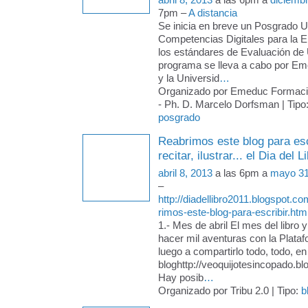
7pm –
A distancia
Se inicia en breve un Posgrado Un
Competencias Digitales para la 
los estándares de Evaluación d
programa se lleva a cabo por E
y la Universid
…
Organizado por Emeduc Formac
- Ph. D. Marcelo Dorfsman | Tipo
posgrado
Reabrimos este blog para escr
recitar, ilustrar... el Dia del 
abril 8, 2013
a las 6pm a
mayo 31
–
http://diadellibro2011.blogspot.c
rimos-este-blog-para-escribir.htm
1.- Mes de abril El mes del libro
hacer mil aventuras con la Plataf
luego a compartirlo todo, todo, en
bloghttp://veoquijotesincopado.b
Hay posib
…
Organizado por Tribu 2.0 | Tipo:
b