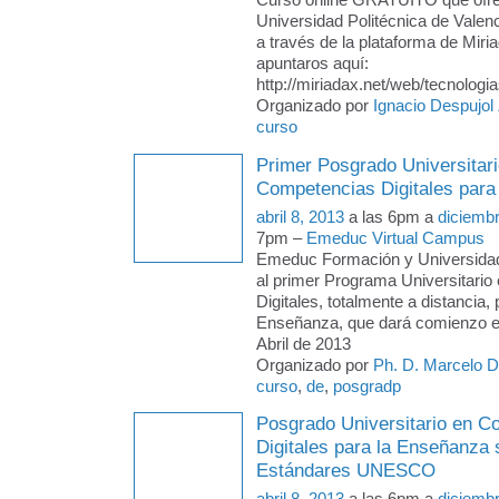
Universidad Politécnica de Valen
a través de la plataforma de Miri
apuntaros aquí:
http://miriadax.net/web/tecnologi
Organizado por
Ignacio Despujol
curso
Primer Posgrado Universitari
Competencias Digitales para
abril 8, 2013
a las 6pm a
diciemb
7pm –
Emeduc Virtual Campus
Emeduc Formación y Universida
al primer Programa Universitari
Digitales, totalmente a distancia, 
Enseñanza, que dará comienzo e
Abril de 2013
Organizado por
Ph. D. Marcelo 
curso
,
de
,
posgradp
Posgrado Universitario en C
Digitales para la Enseñanza
Estándares UNESCO
abril 8, 2013
a las 6pm a
diciemb