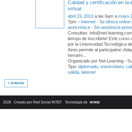
Calidad y certificación en la
virtual
abril 23, 2013
a las 6am a
mayo 2
7pm –
Internet - Se ofrece online
asincrónica - Sin asistencia prese
Consultas: info@net-learning.co
tiempo de inscribirte! Este curso o
por la Universidad Tecnológica 
Aires permite al participatne: Adq
herrami
…
Organizado por Net-Learning - Su
Tipo:
diplomado
,
universitario
,
cal
salida
,
laborarl
< Anterior
2026 Creado por
Red Social INTEF
. Tecnología de