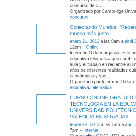
concurso de c
…
Organizado por Cambridge Univers
concurso
Conectando Mundos: “Receta
mundo más justo”
enero 21, 2013
a las 9am a
abril
12pm –
Online
Intermón Oxfam organiza esta p
educativa telemática que combina 
aula y el trabajo en red entre al
años de diferentes realidades cult
económicas y soc
…
Organizado por Intermón Oxfam |
educativa
,
telemática
CURSO ONLINE GRATUITO
TECNOLOGíA EN LA EDUCA
UNIVERSIDAD POLITÉCNIC
VALENCIA EN MIRIADAX
febrero 4, 2013
a las 1am a
abril
7pm –
Internet
Curso online GRATUITO que ofr