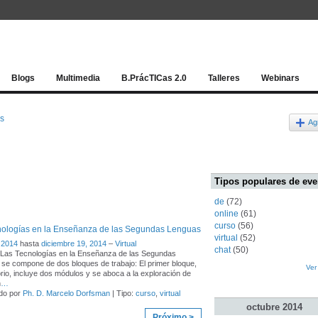
Red socia
Blogs
Multimedia
B.PrácTICas 2.0
Talleres
Webinars
os
Ag
Tipos populares de eve
de
(72)
online
(61)
curso
(56)
nologías en la Enseñanza de las Segundas Lenguas
virtual
(52)
 2014
hasta
diciembre 19, 2014
–
Virtual
chat
(50)
"Las Tecnologías en la Enseñanza de las Segundas
se compone de dos bloques de trabajo: El primer bloque,
Ver
orio, incluye dos módulos y se aboca a la exploración de
n
…
do por
Ph. D. Marcelo Dorfsman
| Tipo:
curso
,
virtual
octubre
2014
Próximo >