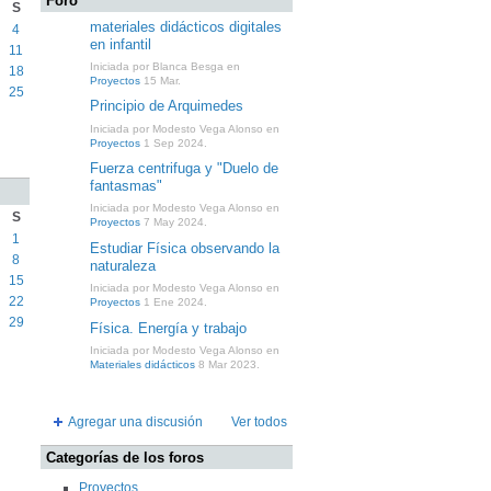
Foro
S
materiales didácticos digitales
4
en infantil
11
Iniciada por Blanca Besga en
18
Proyectos
15 Mar.
25
Principio de Arquimedes
Iniciada por Modesto Vega Alonso en
Proyectos
1 Sep 2024.
Fuerza centrifuga y "Duelo de
fantasmas"
Iniciada por Modesto Vega Alonso en
S
Proyectos
7 May 2024.
1
Estudiar Física observando la
8
naturaleza
15
Iniciada por Modesto Vega Alonso en
22
Proyectos
1 Ene 2024.
29
Física. Energía y trabajo
Iniciada por Modesto Vega Alonso en
Materiales didácticos
8 Mar 2023.
Agregar una discusión
Ver todos
Categorías de los foros
Proyectos