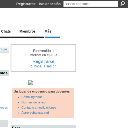
Registrarse
Iniciar sesión
l docente para una educación del siglo XXI
Chats
Miembros
Más
regar
Bienvenido a
Internet en el Aula
Registrarse
o
Inicia la sesión
ntos
Un lugar de encuentro para docentes
Cómo ingresar
Normas de la red
Contacto y notificaciones
 todos
Aprovecha esta red