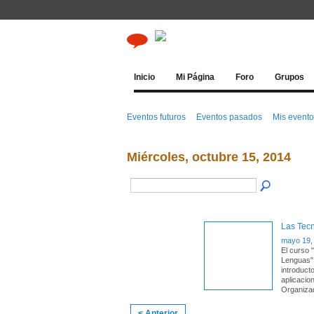
Inicio
Mi Página
Foro
Grupos
Eventos futuros
Eventos pasados
Mis event
Miércoles, octubre 15, 2014
Las Tec
mayo 19,
El curso 
Lenguas" 
introduct
aplicacio
Organiza
< Anterior