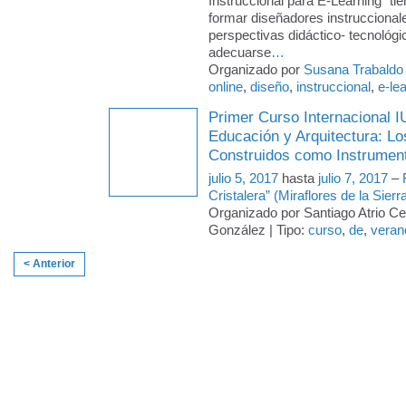
Instruccional para E-Learning” tie
formar diseñadores instruccional
perspectivas didáctico- tecnológi
adecuarse
…
Organizado por
Susana Trabaldo
online
,
diseño
,
instruccional
,
e-le
Primer Curso Internacional
Educación y Arquitectura: L
Construidos como Instrumen
julio 5, 2017
hasta
julio 7, 2017
–
Cristalera” (Miraflores de la Sierr
Organizado por Santiago Atrio C
González | Tipo:
curso
,
de
,
veran
< Anterior