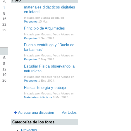
Foro
S
materiales didácticos digitales
1
en infantil
8
Iniciada por Blanca Besga en
15
Proyectos
15 Mar.
22
Principio de Arquimedes
29
Iniciada por Modesto Vega Alonso en
Proyectos
1 Sep 2024.
Fuerza centrifuga y "Duelo de
fantasmas"
Iniciada por Modesto Vega Alonso en
S
Proyectos
7 May 2024.
5
Estudiar Física observando la
12
naturaleza
19
Iniciada por Modesto Vega Alonso en
26
Proyectos
1 Ene 2024.
Física. Energía y trabajo
Iniciada por Modesto Vega Alonso en
Materiales didácticos
8 Mar 2023.
Agregar una discusión
Ver todos
Categorías de los foros
Proyectos