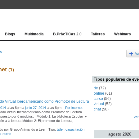
Red socia
Blogs
Multimedia
B.PrácTICas 2.0
Talleres
Webinars
os
Ag
rnet
(1)
Tipos populares de eve
de
(72)
online
(61)
curso
(56)
o Virtual Iberoamericano como Promotor de Lectura
virtual
(52)
2014
a las 8pm a
junio 27, 2014
a las 8pm –
Por internet
chat
(50)
ado Virtual Iberoamericano como Promotor de Lectura
uesto por 6 módulos: Módulo 1: La biblioteca Escolar y
Ver
ión a la lectura Módulo 2: El promotor de Lectura,
…
do por Grupo Animando a Leer | Tipo:
taller
,
capacitación
,
agosto
2026
o
,
curso