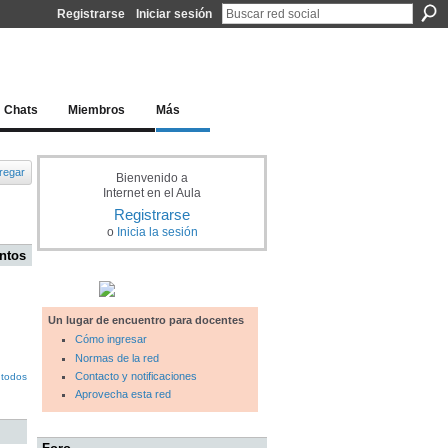
Registrarse
Iniciar sesión
l docente para una educación del siglo XXI
Chats
Miembros
Más
regar
Bienvenido a
Internet en el Aula
Registrarse
o
Inicia la sesión
ntos
Un lugar de encuentro para docentes
Cómo ingresar
Normas de la red
Contacto y notificaciones
 todos
Aprovecha esta red