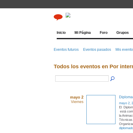
Inicio
Mi Página
Foro
Grupos
Eventos futuros
Eventos pasados
Mis event
Todos los eventos en Por inte
mayo 2
Diplomad
Viernes
mayo 2, 
El Diplom
está comp
la Animac
Técnicas
Organiza
diplomad