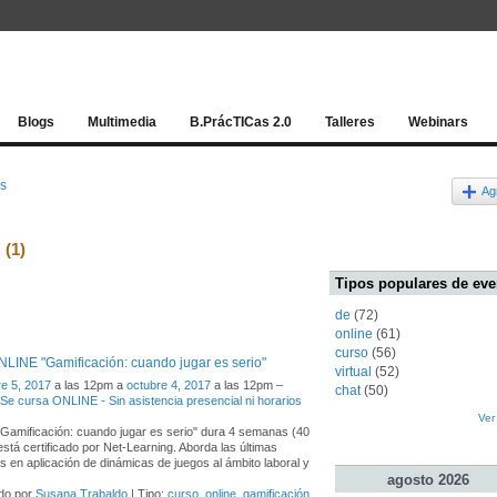
Red socia
Blogs
Multimedia
B.PrácTICas 2.0
Talleres
Webinars
os
Ag
s
(1)
Tipos populares de eve
de
(72)
online
(61)
curso
(56)
LINE "Gamificación: cuando jugar es serio"
virtual
(52)
e 5, 2017
a las 12pm a
octubre 4, 2017
a las 12pm –
chat
(50)
- Se cursa ONLINE - Sin asistencia presencial ni horarios
Ver
"Gamificación: cuando jugar es serio" dura 4 semanas (40
está certificado por Net-Learning. Aborda las últimas
s en aplicación de dinámicas de juegos al ámbito laboral y
agosto
2026
do por
Susana Trabaldo
| Tipo:
curso
,
online
,
gamificación
,