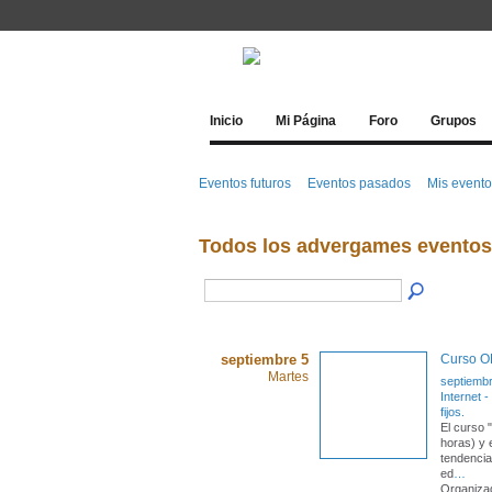
Inicio
Mi Página
Foro
Grupos
Eventos futuros
Eventos pasados
Mis event
Todos los advergames evento
septiembre 5
Curso ON
Martes
septiembr
Internet 
fijos.
El curso 
horas) y 
tendencia
ed
…
Organiza