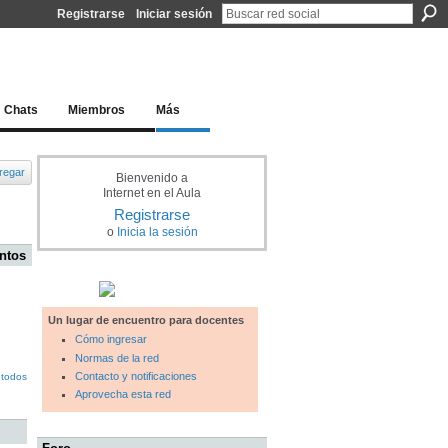
Registrarse
Iniciar sesión
l docente para una educación del siglo XXI
Chats
Miembros
Más
regar
Bienvenido a
Internet en el Aula
Registrarse
o
Inicia la sesión
ntos
Un lugar de encuentro para docentes
Cómo ingresar
Normas de la red
Contacto y notificaciones
 todos
Aprovecha esta red