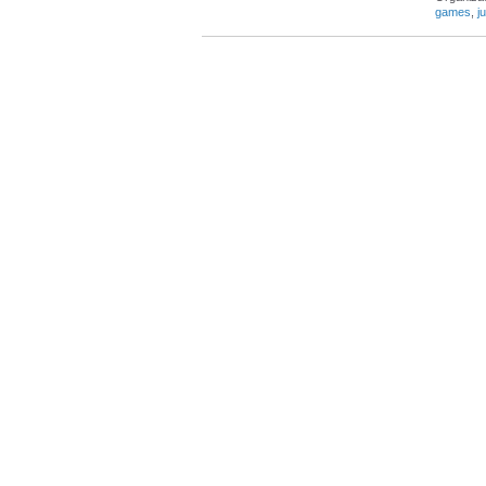
games
,
j