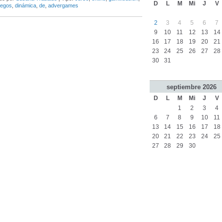
D
L
M
Mi
J
V
uegos
,
dinámica
,
de
,
advergames
2
3
4
5
6
7
9
10
11
12
13
14
16
17
18
19
20
21
23
24
25
26
27
28
30
31
septiembre
2026
D
L
M
Mi
J
V
1
2
3
4
6
7
8
9
10
11
13
14
15
16
17
18
20
21
22
23
24
25
27
28
29
30