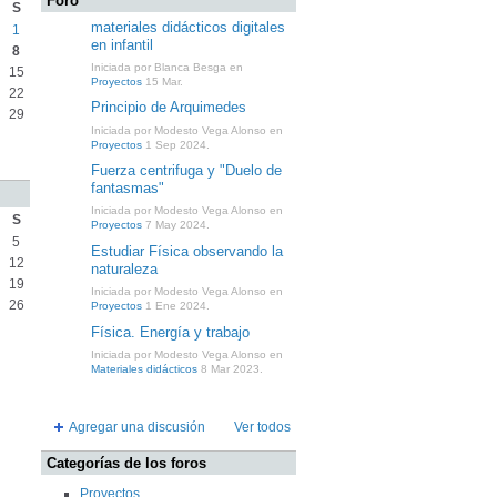
Foro
S
materiales didácticos digitales
1
en infantil
8
Iniciada por Blanca Besga en
15
Proyectos
15 Mar.
22
Principio de Arquimedes
29
Iniciada por Modesto Vega Alonso en
Proyectos
1 Sep 2024.
Fuerza centrifuga y "Duelo de
fantasmas"
Iniciada por Modesto Vega Alonso en
S
Proyectos
7 May 2024.
5
Estudiar Física observando la
12
naturaleza
19
Iniciada por Modesto Vega Alonso en
26
Proyectos
1 Ene 2024.
Física. Energía y trabajo
Iniciada por Modesto Vega Alonso en
Materiales didácticos
8 Mar 2023.
Agregar una discusión
Ver todos
Categorías de los foros
Proyectos