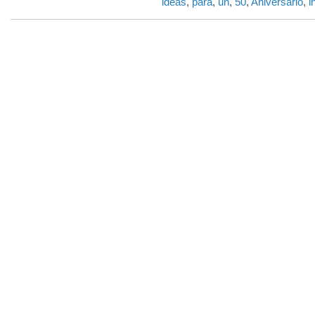
ideas
,
para
,
un
,
50
,
Aniversario
,
i