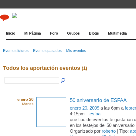
Inicio
Mi Página
Foro
Grupos
Blogs
Multimedia
Eventos futuros
Eventos pasados
Mis eventos
Todos los aportación eventos
(1)
enero 20
50 aniversario de ESFAA
Martes
enero 20, 2009
a las 6pm a
febre
4:15pm –
esfaa
que tipo de eventos te gustarian 
en los festejos del 50 aniversar
Organizado por
roberto
| Tipo:
ap