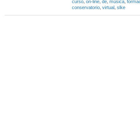
curso
,
on-line
,
de
,
música
,
forma
conservatorio
,
virtual
,
slke