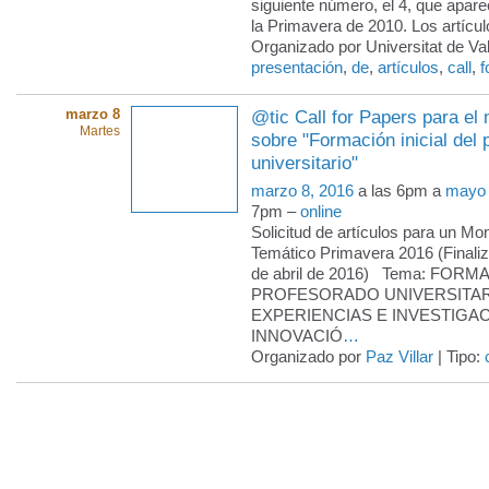
siguiente número, el 4, que apar
la Primavera de 2010. Los artícu
Organizado por Universitat de Val
presentación
,
de
,
artículos
,
call
,
f
marzo 8
@tic Call for Papers para el
Martes
sobre "Formación inicial del
universitario"
marzo 8, 2016
a las 6pm a
mayo 
7pm –
online
Solicitud de artículos para un Mo
Temático Primavera 2016 (Finaliz
de abril de 2016) Tema: FOR
PROFESORADO UNIVERSITAR
EXPERIENCIAS E INVESTIGA
INNOVACIÓ
…
Organizado por
Paz Villar
| Tipo: