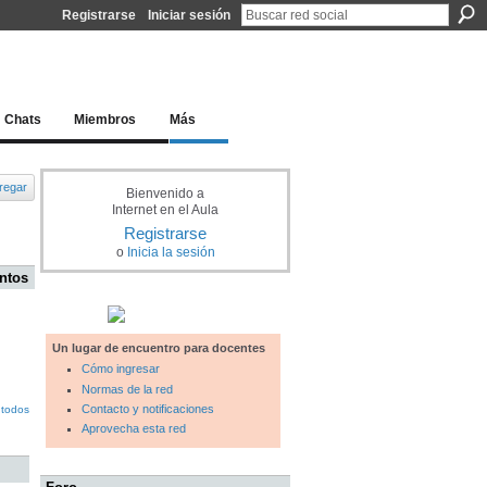
Registrarse
Iniciar sesión
l docente para una educación del siglo XXI
Chats
Miembros
Más
regar
Bienvenido a
Internet en el Aula
Registrarse
o
Inicia la sesión
ntos
Un lugar de encuentro para docentes
Cómo ingresar
Normas de la red
Contacto y notificaciones
 todos
Aprovecha esta red