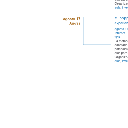
Organiza
aula
,
inve
agosto 17
FLIPPE
experien
Jueves
agosto 17
Internet 
fijos.
La metodo
adoptada 
potencial
aula para
Organiza
aula
,
inve