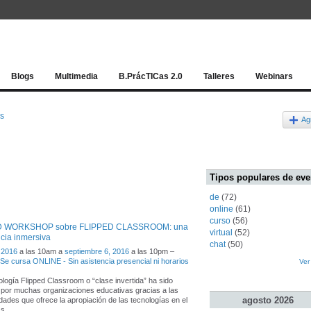
Red socia
Blogs
Multimedia
B.PrácTICas 2.0
Talleres
Webinars
os
Ag
Tipos populares de eve
de
(72)
online
(61)
curso
(56)
D WORKSHOP sobre FLIPPED CLASSROOM: una
virtual
(52)
cia inmersiva
chat
(50)
 2016
a las 10am a
septiembre 6, 2016
a las 10pm –
- Se cursa ONLINE - Sin asistencia presencial ni horarios
Ver
logía Flipped Classroom o “clase invertida” ha sido
por muchas organizaciones educativas gracias a las
agosto
2026
idades que ofrece la apropiación de las tecnologías en el
 s
…