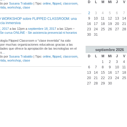
D
L
M
Mi
J
V
do por
Susana Trabaldo
| Tipo:
online
,
flipped
,
classroom
,
rtida
,
workshop
,
clase
2
3
4
5
6
7
9
10
11
12
13
14
D WORKSHOP sobre FLIPPED CLASSROOM: una
cia inmersiva
16
17
18
19
20
21
, 2017
a las 12pm a
septiembre 18, 2017
a las 12pm –
23
24
25
26
27
28
- Se cursa ONLINE - Sin asistencia presencial ni horarios
30
31
logía Flipped Classroom o “clase invertida” ha sido
por muchas organizaciones educativas gracias a las
idades que ofrece la apropiación de las tecnologías en el
septiembre
2026
 s
…
D
L
M
Mi
J
V
do por
Susana Trabaldo
| Tipo:
online
,
flipped
,
classroom
,
rtida
,
workshop
,
clase
1
2
3
4
6
7
8
9
10
11
13
14
15
16
17
18
20
21
22
23
24
25
27
28
29
30