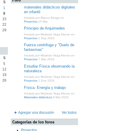
Foro
S
materiales didácticos digitales
1
en infantil
8
Iniciada por Blanca Besga en
15
Proyectos
15 Mar.
22
Principio de Arquimedes
29
Iniciada por Modesto Vega Alonso en
Proyectos
1 Sep 2024.
Fuerza centrifuga y "Duelo de
fantasmas"
Iniciada por Modesto Vega Alonso en
S
Proyectos
7 May 2024.
5
Estudiar Física observando la
12
naturaleza
19
Iniciada por Modesto Vega Alonso en
26
Proyectos
1 Ene 2024.
Física. Energía y trabajo
Iniciada por Modesto Vega Alonso en
Materiales didácticos
8 Mar 2023.
Agregar una discusión
Ver todos
Categorías de los foros
Proyectos