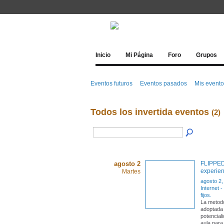
Inicio
Mi Página
Foro
Grupos
Eventos futuros
Eventos pasados
Mis event
Todos los invertida eventos
(2)
agosto 2
FLIPPE
experien
Martes
agosto 2,
Internet 
fijos.
La metodo
adoptada 
potencial
aula para