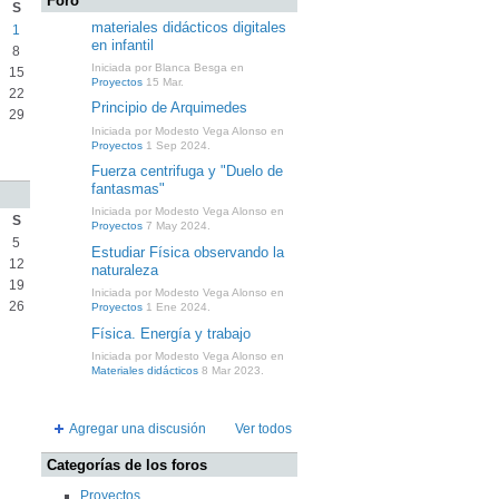
Foro
S
materiales didácticos digitales
1
en infantil
8
Iniciada por Blanca Besga en
15
Proyectos
15 Mar.
22
Principio de Arquimedes
29
Iniciada por Modesto Vega Alonso en
Proyectos
1 Sep 2024.
Fuerza centrifuga y "Duelo de
fantasmas"
Iniciada por Modesto Vega Alonso en
S
Proyectos
7 May 2024.
5
Estudiar Física observando la
12
naturaleza
19
Iniciada por Modesto Vega Alonso en
26
Proyectos
1 Ene 2024.
Física. Energía y trabajo
Iniciada por Modesto Vega Alonso en
Materiales didácticos
8 Mar 2023.
Agregar una discusión
Ver todos
Categorías de los foros
Proyectos