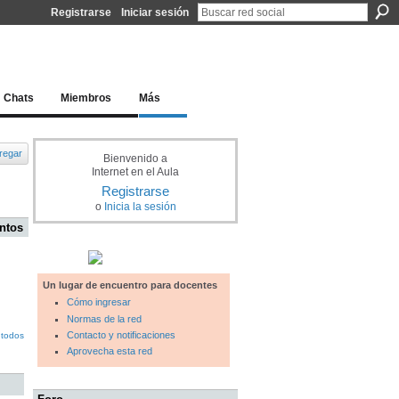
Registrarse
Iniciar sesión
l docente para una educación del siglo XXI
Chats
Miembros
Más
regar
Bienvenido a
Internet en el Aula
Registrarse
o
Inicia la sesión
ntos
Un lugar de encuentro para docentes
Cómo ingresar
Normas de la red
Contacto y notificaciones
 todos
Aprovecha esta red