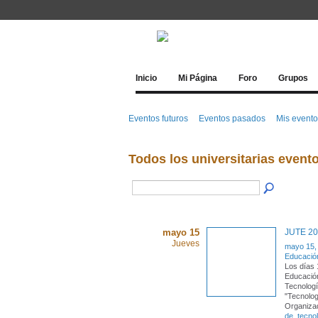
Inicio
Mi Página
Foro
Grupos
Eventos futuros
Eventos pasados
Mis event
Todos los universitarias event
mayo 15
JUTE 2
Jueves
mayo 15,
Educació
Los días 
Educación
Tecnolog
"Tecnolo
Organiza
de
,
tecno