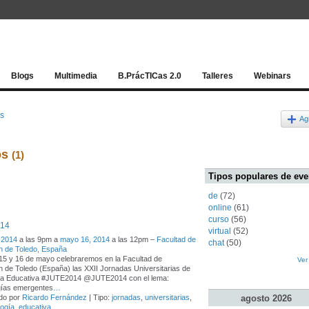
Red socia
Blogs
Multimedia
B.PrácTICas 2.0
Talleres
Webinars
os
Ag
os
(1)
Tipos populares de eve
de
(72)
online
(61)
curso
(56)
014
virtual
(52)
 2014
a las 9pm a
mayo 16, 2014
a las 12pm –
Facultad de
chat
(50)
n de Toledo, España
15 y 16 de mayo celebraremos en la Facultad de
Ver
 de Toledo (España) las XXII Jornadas Universitarias de
ía Educativa #JUTE2014 @JUTE2014 con el lema:
gías emergentes
…
agosto
2026
do por
Ricardo Fernández
| Tipo:
jornadas
,
universitarias
,
logía
,
educativa