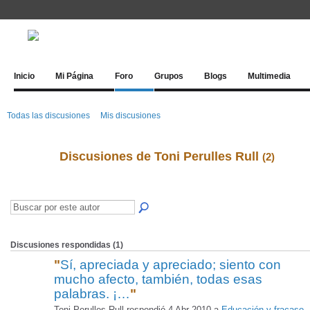
Inicio
Mi Página
Foro
Grupos
Blogs
Multimedia
Todas las discusiones
Mis discusiones
Discusiones de Toni Perulles Rull
(2)
Discusiones respondidas (1)
"
Sí, apreciada y apreciado; siento con
mucho afecto, también, todas esas
palabras. ¡…
"
Toni Perulles Rull respondió 4 Abr 2010 a
Educación y fracaso