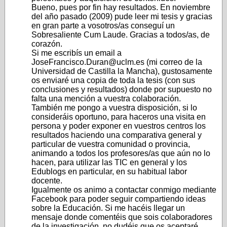
Bueno, pues por fin hay resultados. En noviembre
del año pasado (2009) pude leer mi tesis y gracias
en gran parte a vosotros/as conseguí un
Sobresaliente Cum Laude. Gracias a todos/as, de
corazón.
Si me escribís un email a
JoseFrancisco.Duran@uclm.es (mi correo de la
Universidad de Castilla la Mancha), gustosamente
os enviaré una copia de toda la tesis (con sus
conclusiones y resultados) donde por supuesto no
falta una mención a vuestra colaboración.
También me pongo a vuestra disposición, si lo
consideráis oportuno, para haceros una visita en
persona y poder exponer en vuestros centros los
resultados haciendo una comparativa general y
particular de vuestra comunidad o provincia,
animando a todos los profesores/as que aún no lo
hacen, para utilizar las TIC en general y los
Edublogs en particular, en su habitual labor
docente.
Igualmente os animo a contactar conmigo mediante
Facebook para poder seguir compartiendo ideas
sobre la Educación. Si me hacéis llegar un
mensaje donde comentéis que sois colaboradores
de la investigación, no dudéis que os aceptaré