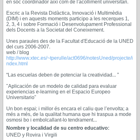
en sóc coordinador així com de l'acolliment universitari.
Escric a la Revista Didàctica, Innovació i Multimèdia
(DIM) i en aquests moments participo a les recerques 1,
2, 3, 4 i sobre Formació i Desenvolupament Professional
dels Docents a la Societat del Coneixement.
Unes paraules des de la Facultat d'Educació de la UNED
del curs 2006-2007.
web / blog
http://www.xtec.es/~tperulle/act0696/notesUned/projecte/i
ndex.html
“Las escuelas deben de potenciar la creatividad... ”
"Aplicación de un modelo de calidad para evaluar
experiencias e-learning en el Espacio Europeo
Universitario"
Un bon espai; i millor és encara el caliu que l’envolta; a
més a més, de la qualitat humana que hi traspua a mode
osmosi bo i embolcallant-lo tendrament...
Nombre y localidad de su centro educativo:
UNED y Rovira i Virgili