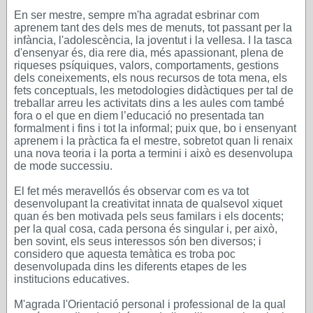
En ser mestre, sempre m'ha agradat esbrinar com
aprenem tant des dels mes de menuts, tot passant per la
infància, l'adolescència, la joventut i la vellesa. I la tasca
d'ensenyar és, dia rere dia, més apassionant, plena de
riqueses psíquiques, valors, comportaments, gestions
dels coneixements, els nous recursos de tota mena, els
fets conceptuals, les metodologies didàctiques per tal de
treballar arreu les activitats dins a les aules com també
fora o el que en diem l’educació no presentada tan
formalment i fins i tot la informal; puix que, bo i ensenyant
aprenem i la pràctica fa el mestre, sobretot quan li renaix
una nova teoria i la porta a termini i això es desenvolupa
de mode successiu.
El fet més meravellós és observar com es va tot
desenvolupant la creativitat innata de qualsevol xiquet
quan és ben motivada pels seus familars i els docents;
per la qual cosa, cada persona és singular i, per això,
ben sovint, els seus interessos són ben diversos; i
considero que aquesta temàtica es troba poc
desenvolupada dins les diferents etapes de les
institucions educatives.
M'agrada l'Orientació personal i professional de la qual