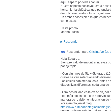
aqui, espero poderles contar.
2. Otro aspecto nos involucra a noso
herramienta didáctica, que potencia
disciplinares, metodològicos, informát
En ambos casos pienso que es necesar
como estas.
Hasta pronto
Martha Lulcia.
▶
Responder
Responder para
Cristina Velázq
Hola Eduardo:
Siempre trato de encontrar nuevas po
por ejemplo:
- Con alumnos de 5to y 6to grado (10-
cuales se van seleccionando diferente
Los chicos han creado los cuentos en
diapositivas diferentes, cada una de l
- Otra posibilidad es la creación, po
(tipo múltiple choice) con hipervíncu
manera de revisión e integración de 
Por ejemplo, en el blog
http://www.elimponenteglaciar.blogsp
encontrarás un trabajo realizado por 