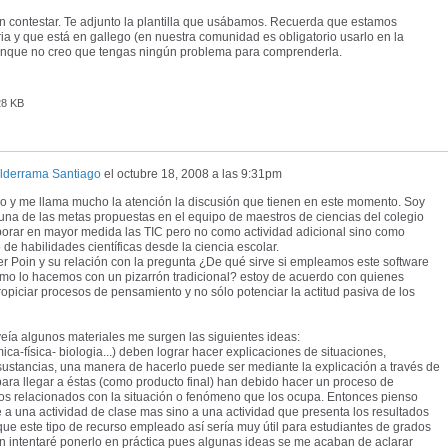
en contestar. Te adjunto la plantilla que usábamos. Recuerda que estamos
a y que está en gallego (en nuestra comunidad es obligatorio usarlo en la
nque no creo que tengas ningún problema para comprenderla.
28 KB
alderrama Santiago
el
octubre 18, 2008 a las 9:31pm
tio y me llama mucho la atención la discusión que tienen en este momento. Soy
na de las metas propuestas en el equipo de maestros de ciencias del colegio
porar en mayor medida las TIC pero no como actividad adicional sino como
de habilidades científicas desde la ciencia escolar.
er Poin y su relación con la pregunta ¿De qué sirve si empleamos este software
omo lo hacemos con un pizarrón tradicional? estoy de acuerdo con quienes
opiciar procesos de pensamiento y no sólo potenciar la actitud pasiva de los
veía algunos materiales me surgen las siguientes ideas:
mica-física- biologia...) deben lograr hacer explicaciones de situaciones,
ustancias, una manera de hacerlo puede ser mediante la explicación a través de
ara llegar a éstas (como producto final) han debido hacer un proceso de
tos relacionados con la situación o fenómeno que los ocupa. Entonces pienso
 a una actividad de clase mas sino a una actividad que presenta los resultados
que este tipo de recurso empleado así sería muy útil para estudiantes de grados
ón intentaré ponerlo en práctica pues algunas ideas se me acaban de aclarar