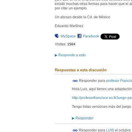
exisitir muchas otras formas para hacer que el a
por citar un ejemplo.
Un abrazo desde la Cd. de México
Eduardo Martínez
MySpace
Facebook
Visitas:
1564
▶
Responde a esto
Respuestas a esta discusión
Responder para
profesor Franci
Hola Luis, aquí tienes una adaptación
http://profesorfrancisco.es.tl/Juego-p
Tengo listas versiones más del juego
▶
Responder
Responder para
LUIS
el
octubre