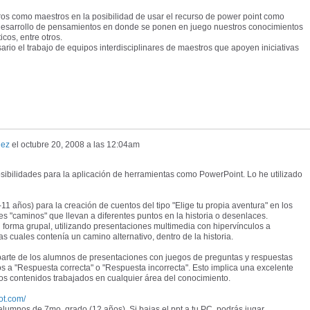
tros como maestros en la posibilidad de usar el recurso de power point como
 desarrollo de pensamientos en donde se ponen en juego nuestros conocimientos
icos, entre otros.
io el trabajo de equipos interdisciplinares de maestros que apoyen iniciativas
uez
el
octubre 20, 2008 a las 12:04am
sibilidades para la aplicación de herramientas como PowerPoint. Lo he utilizado
11 años) para la creación de cuentos del tipo "Elige tu propia aventura" en los
s "caminos" que llevan a diferentes puntos en la historia o desenlaces.
 forma grupal, utilizando presentaciones multimedia con hipervínculos a
as cuales contenía un camino alternativo, dentro de la historia.
r parte de los alumnos de presentaciones con juegos de preguntas y respuestas
los a "Respuesta correcta" o "Respuesta incorrecta". Esto implica una excelente
los contenidos trabajados en cualquier área del conocimiento.
ot.com/
alumnos de 7mo. grado (12 años). Si bajas el ppt a tu PC, podrás jugar.