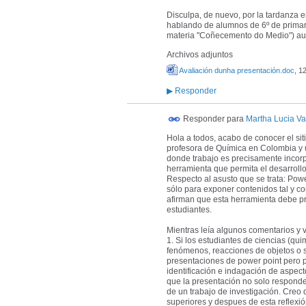
Disculpa, de nuevo, por la tardanza 
hablando de alumnos de 6º de primari
materia "Coñecemento do Medio") au
Archivos adjuntos
Avaliación dunha presentación.doc
, 1
▶
Responder
Responder para
Martha Lucia V
Hola a todos, acabo de conocer el si
profesora de Química en Colombia y u
donde trabajo es precisamente incor
herramienta que permita el desarrollo 
Respecto al asusto que se trata: Pow
sólo para exponer contenidos tal y c
afirman que esta herramienta debe pr
estudiantes.
Mientras leía algunos comentarios y 
1. Si los estudiantes de ciencias (qui
fenómenos, reacciones de objetos o s
presentaciones de power point pero p
identificación e indagación de aspec
que la presentación no solo responde
de un trabajo de investigación. Creo 
superiores y despues de esta reflexi