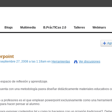
Red socia
Blogs
Multimedia
B.PrácTICas 2.0
Talleres
Webinars
Agr
erpoint
 septiembre 27, 2008 a las 1:18am en
Herramientas
Ver discusiones
 espacio de reflexión y aprendizaje.
cuenta con una metodología pasra diseñar didácticamente materiales educativos c
 a profesores es el que emplean powerpoint exclusivamente como una herramien
 para hacer pensar al alumno.
para exponer contenidos tal y como lo hacemos con un pizarrón tradicional?. Deb