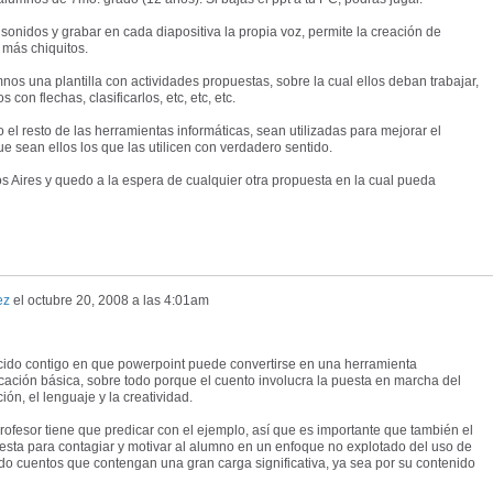
 sonidos y grabar en cada diapositiva la propia voz, permite la creación de
 más chiquitos.
nos una plantilla con actividades propuestas, sobre la cual ellos deban trabajar,
con flechas, clasificarlos, etc, etc, etc.
 el resto de las herramientas informáticas, sean utilizadas para mejorar el
 sean ellos los que las utilicen con verdadero sentido.
Aires y quedo a la espera de cualquier otra propuesta en la cual pueda
ez
el
octubre 20, 2008 a las 4:01am
cido contigo en que powerpoint puede convertirse en una herramienta
cación básica, sobre todo porque el cuento involucra la puesta en marcha del
ción, el lenguaje y la creatividad.
rofesor tiene que predicar con el ejemplo, así que es importante que también el
uesta para contagiar y motivar al alumno en un enfoque no explotado del uso de
do cuentos que contengan una gran carga significativa, ya sea por su contenido