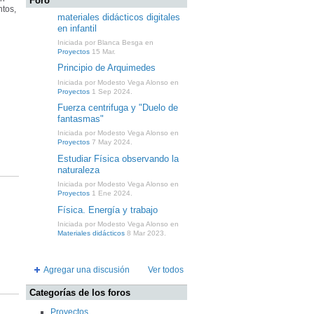
Foro
ntos,
materiales didácticos digitales
en infantil
Iniciada por Blanca Besga en
Proyectos
15 Mar.
Principio de Arquimedes
Iniciada por Modesto Vega Alonso en
Proyectos
1 Sep 2024.
Fuerza centrifuga y "Duelo de
fantasmas"
Iniciada por Modesto Vega Alonso en
Proyectos
7 May 2024.
Estudiar Física observando la
naturaleza
Iniciada por Modesto Vega Alonso en
Proyectos
1 Ene 2024.
Física. Energía y trabajo
Iniciada por Modesto Vega Alonso en
Materiales didácticos
8 Mar 2023.
Agregar una discusión
Ver todos
Categorías de los foros
Proyectos