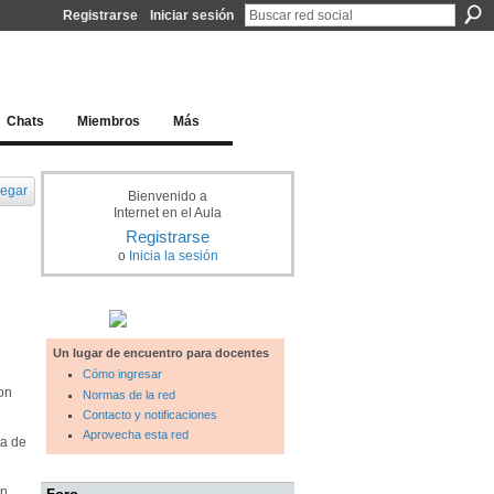
Registrarse
Iniciar sesión
l docente para una educación del siglo XXI
Chats
Miembros
Más
egar
Bienvenido a
Internet en el Aula
Registrarse
o
Inicia la sesión
Un lugar de encuentro para docentes
Cómo ingresar
on
Normas de la red
Contacto y notificaciones
Aprovecha esta red
ta de
en