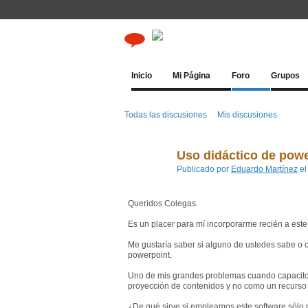
Inicio
Mi Página
Foro
Grupos
Todas las discusiones
Mis discusiones
Uso didáctico de pow
Publicado por
Eduardo Martínez
el
Queridos Colegas.
Es un placer para mí incorporarme recién a este
Me gustaría saber si alguno de ustedes sabe o 
powerpoint.
Uno de mis grandes problemas cuando capacito
proyección de contenidos y no como un recurso
¿De qué sirve si empleamos este software sólo 