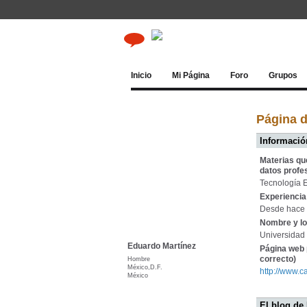
Inicio
Mi Página
Foro
Grupos
Página 
Información
Materias qu
datos profe
Tecnología 
Experiencia 
Desde hace 
Nombre y lo
Universidad
Eduardo Martínez
Página web 
correcto)
Hombre
México,D.F.
http://www.
México
El blog de