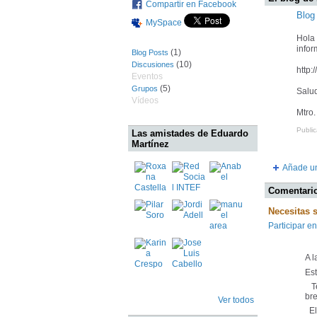
Compartir en Facebook
Blog
MySpace
Hola 
infor
(1)
Blog Posts
(10)
Discusiones
http:
Eventos
(5)
Grupos
Salu
Vídeos
Mtro.
Public
Las amistades de Eduardo
Martínez
Añade un
Comentario
Necesitas 
Participar en
A 
Es
Te
bre
Ver todos
El 