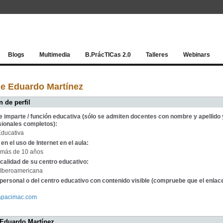
Red socia
Blogs
Multimedia
B.PrácTICas 2.0
Talleres
Webinars
de Eduardo Martínez
 de perfil
e imparte / función educativa (sólo se admiten docentes con nombre y apellido 
sionales completos):
Educativa
en el uso de Internet en el aula:
más de 10 años
calidad de su centro educativo:
 Iberoamericana
personal o del centro educativo con contenido visible (compruebe que el enlac
capacimac.com
 Eduardo Martínez