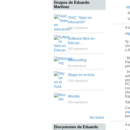
Grupos de Eduardo
Martínez
ht
Mu
TAAC "Apps en
Un
educación"
A l
262 miembros
ht
Software libre en
Te
Educac…
Un
352 miembros
y 
Má
Webcasting
Par
pr
66 miembros
Pon
Skype en el Aula.
sof
pr
146 miembros
PC
con
(As
Es
Moodle
Sa
626 miembros
Cr
ww
fu
Ver todos
A 
Discusiones de Eduardo