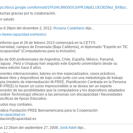
tps://docs.google.com/forms/d/1Fh34hJWG00X1hPR1MpELUEO8ZWul_BXByz...
chas gracias por tu colaboración.
 saludo
as 6:39pm del diciembre 2, 2012,
Roxana Castellano
dijo...
tp://www.capacidad.es/mexico
 informo que el 28 de febrero 2013 comenzará en la CETYS
iversidad, campus de Ensenada (Baja California), el diplomado "Experto en TIC
discapacidad" (Computadoras para la Inclusión).
s de 600 profesionales de Argentina, Chile, España, México, Panamá,
aguay , Perú y Uruguay han seguido este Experto universitario desde su
imera edición hace 6 años.
entes internacionales, tutores on-line especializados, casos prácticos,
tware libre y dispositivos de bajo costo junto con una metodología de trabajo
opia (modelo de intermediación M-FREE, Planificación Centrada en la Persona
P-FREE) lo hacen un curso imprescindible si se desea ser un experto
ocedor de las posibilidades que la computadora y los dispositivos adaptados
sistive Technology) ofrecen a las personas con discapacidad / Necesidades
pecíficas de Apoyo Educativo.
ludos muy cordiales,
eática Fundación FREE Iberoamericana para la Cooperación
w.capacidad.es
ndacion@capacidad.es
las 12:28am del septiembre 27, 2008,
Jordi Adell
dijo...