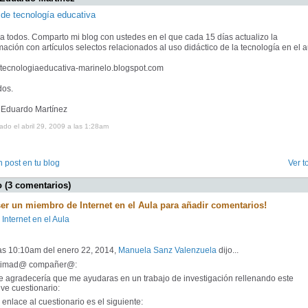
 de tecnología educativa
a todos. Comparto mi blog con ustedes en el que cada 15 días actualizo la
mación con artículos selectos relacionados al uso didáctico de la tecnología en el a
//tecnologiaeducativa-marinelo.blogspot.com
dos.
 Eduardo Martínez
ado el abril 29, 2009 a las 1:28am
 post en tu blog
Ver t
 (3 comentarios)
ser un miembro de Internet en el Aula para añadir comentarios!
 Internet en el Aula
las 10:10am del enero 22, 2014,
Manuela Sanz Valenzuela
dijo...
timad@ compañer@:
 agradecería que me ayudaras en un trabajo de investigación rellenando este
ve cuestionario:
enlace al cuestionario es el siguiente: