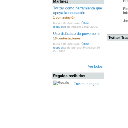
Ho
Martínez
Twitter como herramienta que
Bie
apoya la educación
int
1 contestación
Jor
Inició esta discusión.
Última
respuesta
de Anabel 1 May 2009.
Uso didáctico de powerpoint
Twitter Tra
18 contestaciones
Inició esta discusión.
Última
respuesta
de profesor Francisco 20
Oct 2008.
Ver todos
Regalos recibidos
Enviar un regalo