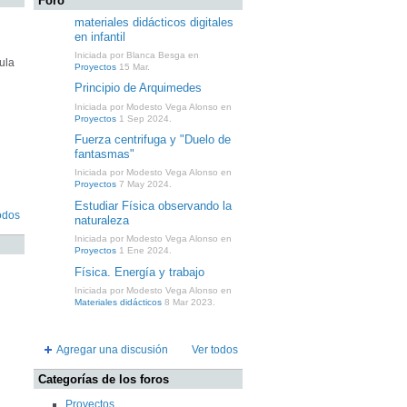
Foro
materiales didácticos digitales
en infantil
Iniciada por Blanca Besga en
ula
Proyectos
15 Mar.
Principio de Arquimedes
Iniciada por Modesto Vega Alonso en
Proyectos
1 Sep 2024.
Fuerza centrifuga y "Duelo de
fantasmas"
Iniciada por Modesto Vega Alonso en
Proyectos
7 May 2024.
Estudiar Física observando la
odos
naturaleza
Iniciada por Modesto Vega Alonso en
Proyectos
1 Ene 2024.
Física. Energía y trabajo
Iniciada por Modesto Vega Alonso en
Materiales didácticos
8 Mar 2023.
Agregar una discusión
Ver todos
Categorías de los foros
Proyectos