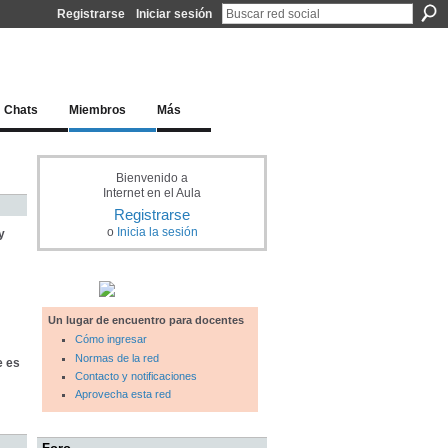
Registrarse
Iniciar sesión
l docente para una educación del siglo XXI
Chats
Miembros
Más
Bienvenido a
Internet en el Aula
Registrarse
o
Inicia la sesión
y
Un lugar de encuentro para docentes
Cómo ingresar
Normas de la red
e es
Contacto y notificaciones
Aprovecha esta red