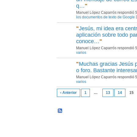
q…
"
Manuel López Caparrós respondió 5
los documentos de texto de Google
"
Jesús, mi idea era cent
aplicación sobre todo par
conoce…
"
Manuel López Caparrós respondió 5
varios
"
Muchas gracias Jesús po
o foro. Bastante interes
Manuel López Caparrós respondió 5
varios
‹ Anterior
1
…
13
14
15