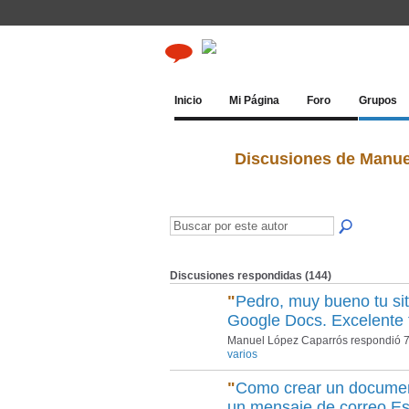
Inicio
Mi Página
Foro
Grupos
Discusiones de Manu
Discusiones respondidas (144)
"
Pedro, muy bueno tu sit
Google Docs. Excelente
Manuel López Caparrós respondió 7
varios
"
Como crear un docume
un mensaje de correo Es