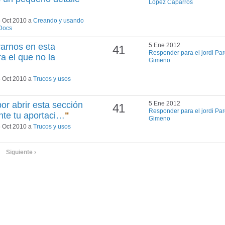
López Caparrós
 Oct 2010 a
Creando y usando
 Docs
rarnos en esta
5 Ene 2012
41
Responder para el jordi Pa
a el que no la
Gimeno
 Oct 2010 a
Trucos y usos
r abrir esta sección
5 Ene 2012
41
Responder para el jordi Pa
ante tu aportaci…
"
Gimeno
 Oct 2010 a
Trucos y usos
Siguiente ›