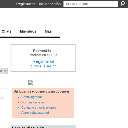
Registrarse
Iniciar sesión
l docente para una educación del siglo XXI
Chats
Miembros
Más
Bienvenido a
Internet en el Aula
Registrarse
o
Inicia la sesión
Un lugar de encuentro para docentes
Cómo ingresar
rdo
Normas de la red
Contacto y notificaciones
Aprovecha esta red