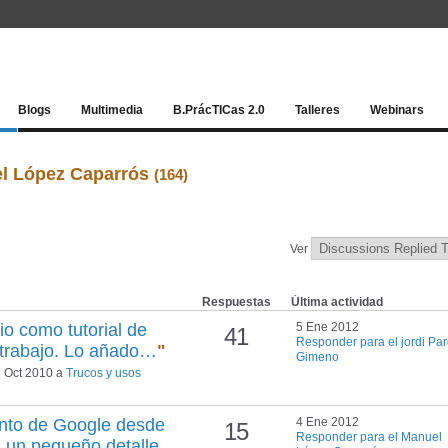
Red socia
Blogs
Multimedia
B.PrácTICas 2.0
Talleres
Webinars
el López Caparrós
(164)
Ver
Respuestas
Última actividad
io como tutorial de
5 Ene 2012
41
Responder para el jordi Pa
 trabajo. Lo añado…
"
Gimeno
 Oct 2010 a
Trucos y usos
nto de Google desde
4 Ene 2012
15
Responder para el Manuel
 un pequeño detalle