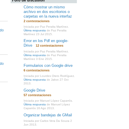
Foro de discusión
Cómo mostrar un mismo
archivo en dos escritorios o
carpetas en la nueva interfaz
2 contestaciones
Iniciada por Paz Peralta Martínez.
rdo
Última respuesta
de Paz Peralta
Martínez 23 Jul 2015.
Error en los Pdf en google-
Drive
12 contestaciones
Iniciada por Paz Peralta Martínez.
Última respuesta
de Paz Peralta
Martínez 3 Ene 2015.
rdo
Formularios con Google drive
6 contestaciones
Iniciada por Lourdes Otero Rodríguez.
Última respuesta
de Jakvo 27 Oct
2013.
Google Drive
57 contestaciones
Iniciada por Manuel López Caparrós.
Última respuesta
de Manuel López
Caparrós 16 Ago 2013.
Organizar bandejas de GMail
Iniciada por Carlos Vera Da Souza 2
Jun 2013.