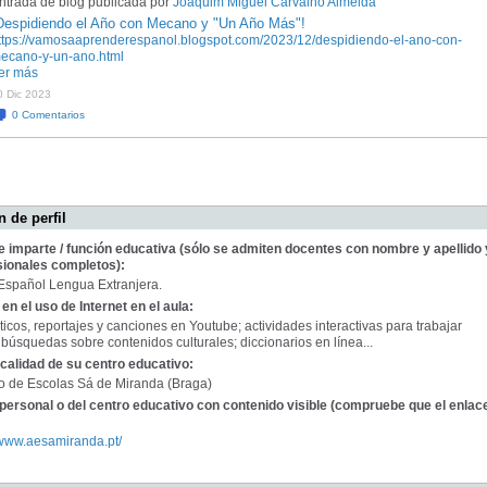
ntrada de blog publicada por
Joaquim Miguel Carvalho Almeida
Despidiendo el Año con Mecano y "Un Año Más"!
ttps://vamosaaprenderespanol.blogspot.com/2023/12/despidiendo-el-ano-con-
ecano-y-un-ano.html
er más
0 Dic 2023
0
Comentarios
 de perfil
e imparte / función educativa (sólo se admiten docentes con nombre y apellido 
sionales completos):
Español Lengua Extranjera.
en el uso de Internet en el aula:
ticos, reportajes y canciones en Youtube; actividades interactivas para trabajar
 búsquedas sobre contenidos culturales; diccionarios en línea...
calidad de su centro educativo:
 de Escolas Sá de Miranda (Braga)
personal o del centro educativo con contenido visible (compruebe que el enlac
://www.aesamiranda.pt/