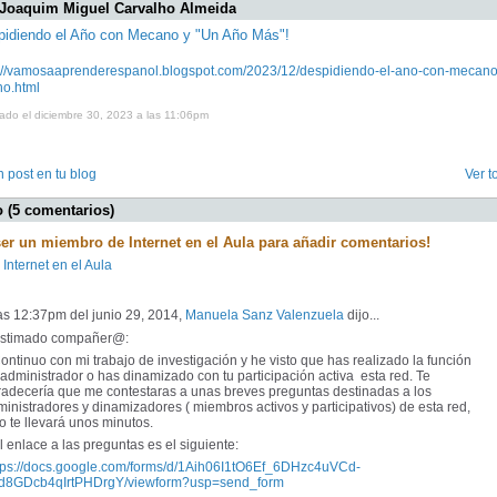
 Joaquim Miguel Carvalho Almeida
pidiendo el Año con Mecano y "Un Año Más"!
s://vamosaaprenderespanol.blogspot.com/2023/12/despidiendo-el-ano-con-mecano
no.html
ado el diciembre 30, 2023 a las 11:06pm
 post en tu blog
Ver t
 (5 comentarios)
ser un miembro de Internet en el Aula para añadir comentarios!
 Internet en el Aula
as 12:37pm del junio 29, 2014,
Manuela Sanz Valenzuela
dijo...
timado compañer@:
tinuo con mi trabajo de investigación y he visto que has realizado la función
administrador o has dinamizado con tu participación activa esta red. Te
radecería que me contestaras a unas breves preguntas destinadas a los
inistradores y dinamizadores ( miembros activos y participativos) de esta red,
o te llevará unos minutos.
enlace a las preguntas es el siguiente:
tps://docs.google.com/forms/d/1Aih06I1tO6Ef_6DHzc4uVCd-
d8GDcb4qIrtPHDrgY/viewform?usp=send_form