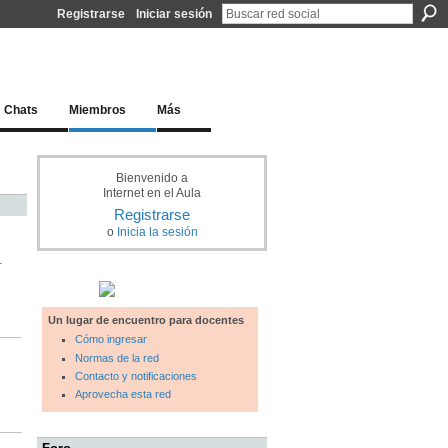
Registrarse
Iniciar sesión
l docente para una educación del siglo XXI
Chats
Miembros
Más
Bienvenido a
Internet en el Aula
Registrarse
o
Inicia la sesión
-
Un lugar de encuentro para docentes
Cómo ingresar
Normas de la red
Contacto y notificaciones
Aprovecha esta red