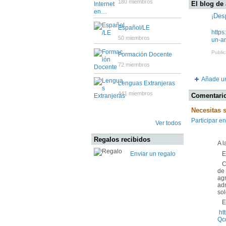
180 miembros
El blog de
¡Des
Español/LE
http
50 miembros
un-a
Public
Formación Docente
72 miembros
Añade un
Lenguas Extranjeras
441 miembros
Comentario
Necesitas 
Participar en
Ver todos
Regalos recibidos
A l
Es
Enviar un regalo
Con
de 
ag
adm
sol
El 
ht
Qc