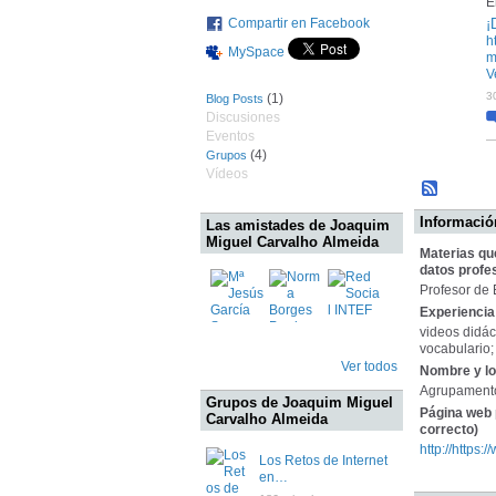
E
¡
Compartir en Facebook
h
MySpace
m
V
3
(1)
Blog Posts
Discusiones
Eventos
(4)
Grupos
Vídeos
Información
Las amistades de Joaquim
Miguel Carvalho Almeida
Materias qu
datos profe
Profesor de 
Experiencia 
videos didác
vocabulario;
Ver todos
Nombre y lo
Agrupamento
Grupos de Joaquim Miguel
Página web 
Carvalho Almeida
correcto)
http://https
Los Retos de Internet
en…