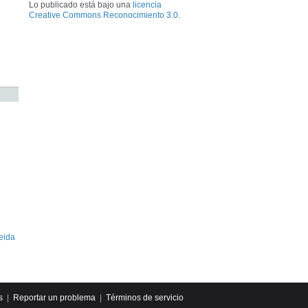
Lo publicado está bajo una
licencia
Creative Commons Reconocimiento 3.0
.
eida
s
|
Reportar un problema
|
Términos de servicio