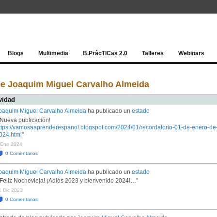
Red socia
Blogs
Multimedia
B.PrácTICas 2.0
Talleres
Webinars
de Joaquim Miguel Carvalho Almeida
vidad
oaquim Miguel Carvalho Almeida
ha publicado un
estado
¡Nueva publicación!
ttps://vamosaaprenderespanol.blogspot.com/2024/01/recordatorio-01-de-enero-de
024.html
"
 Ene 2024
0
Comentarios
oaquim Miguel Carvalho Almeida
ha publicado un
estado
¡Feliz Nochevieja! ¡Adiós 2023 y bienvenido 2024!…"
1 Dic 2023
0
Comentarios