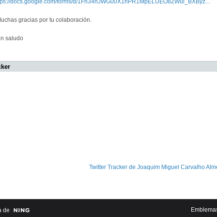
tps://docs.google.com/forms/d/1Fh34hJWG00X1hPR1MpELUEO8ZWul_BXByz...
chas gracias por tu colaboración.
 saludo
cker
Twitter Tracker de Joaquim Miguel Carvalho Alm
Emblema
a de