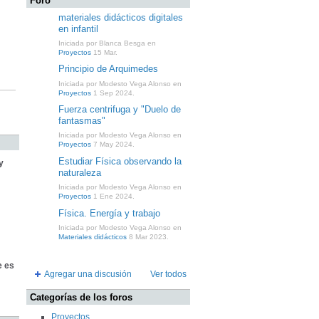
Foro
materiales didácticos digitales
en infantil
Iniciada por Blanca Besga en
Proyectos
15 Mar.
Principio de Arquimedes
Iniciada por Modesto Vega Alonso en
Proyectos
1 Sep 2024.
Fuerza centrifuga y "Duelo de
fantasmas"
Iniciada por Modesto Vega Alonso en
Proyectos
7 May 2024.
Estudiar Física observando la
y
naturaleza
Iniciada por Modesto Vega Alonso en
Proyectos
1 Ene 2024.
Física. Energía y trabajo
Iniciada por Modesto Vega Alonso en
Materiales didácticos
8 Mar 2023.
e es
Agregar una discusión
Ver todos
Categorías de los foros
Proyectos