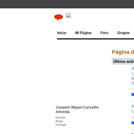
Inicio
Mi Página
Foro
Grupos
Página 
Última acti
J
"
h
2
1
J
Joaquim Miguel Carvalho
"
Almeida
Hombre
3
Braga
Portugal