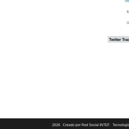
ht
Mu
Un
Twitter Tra
2026 Creado por
Red Social INTEF
. Tecnologí