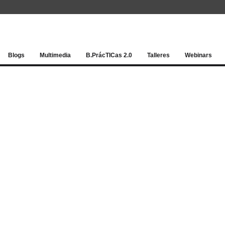
Red socia
Blogs
Multimedia
B.PrácTICas 2.0
Talleres
Webinars