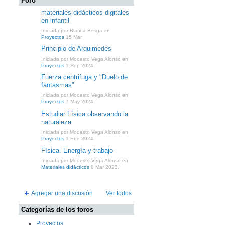
Foro
materiales didácticos digitales
en infantil
Iniciada por Blanca Besga en
Proyectos
15 Mar.
Principio de Arquimedes
Iniciada por Modesto Vega Alonso en
Proyectos
1 Sep 2024.
Fuerza centrifuga y "Duelo de
fantasmas"
Iniciada por Modesto Vega Alonso en
Proyectos
7 May 2024.
Estudiar Física observando la
naturaleza
Iniciada por Modesto Vega Alonso en
Proyectos
1 Ene 2024.
Física. Energía y trabajo
Iniciada por Modesto Vega Alonso en
Materiales didácticos
8 Mar 2023.
Agregar una discusión
Ver todos
Categorías de los foros
Proyectos