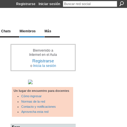
Registrarse
Iniciar sesión
l docente para una educación del siglo XXI
Chats
Miembros
Más
Bienvenido a
Internet en el Aula
Registrarse
o
Inicia la sesión
Un lugar de encuentro para docentes
Cómo ingresar
Normas de la red
Contacto y notificaciones
Aprovecha esta red