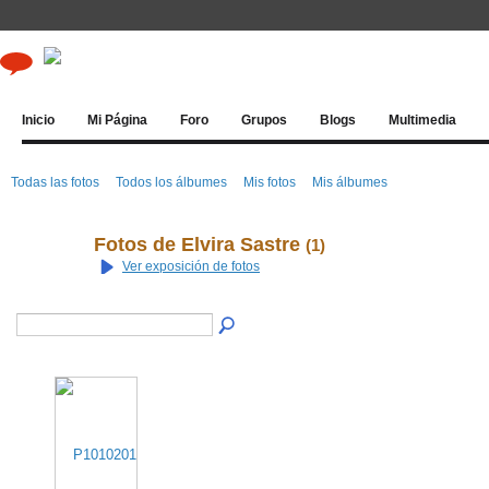
Inicio
Mi Página
Foro
Grupos
Blogs
Multimedia
Todas las fotos
Todos los álbumes
Mis fotos
Mis álbumes
Fotos de Elvira Sastre
(1)
Ver exposición de fotos