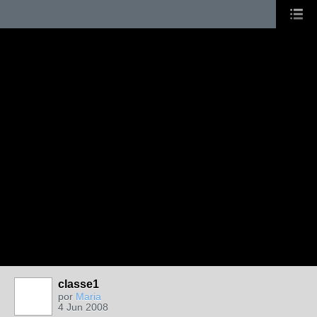
classe1
por
Maria
4 Jun 2008