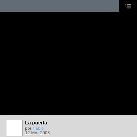
La puerta
por
Pablo
12 Mar 2008