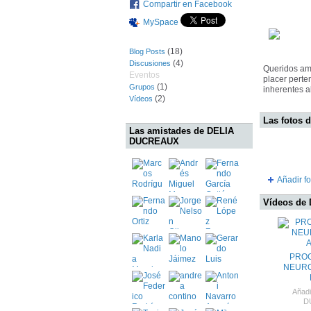
Compartir en Facebook
MySpace
(18)
Blog Posts
(4)
Discusiones
Queridos ami
Eventos
placer perte
(1)
Grupos
inherentes a
(2)
Vídeos
Las fotos
Las amistades de DELIA
DUCREAUX
Añadir fo
Vídeos de
PRO
NEURO
Añad
D