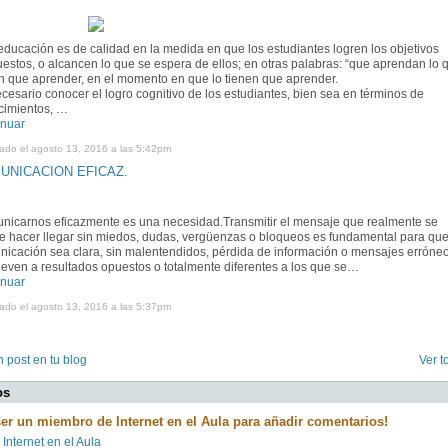
ducación es de calidad en la medida en que los estudiantes logren los objetivos
estos, o alcancen lo que se espera de ellos; en otras palabras: “que aprendan lo 
n que aprender, en el momento en que lo tienen que aprender.
cesario conocer el logro cognitivo de los estudiantes, bien sea en términos de
cimientos, …
inuar
cado el agosto 13, 2016 a las 5:42pm
UNICACION EFICAZ.
nicarnos eficazmente es una necesidad.
Transmitir el mensaje que realmente se
e hacer llegar sin miedos, dudas, vergüenzas o bloqueos es fundamental para que
icación sea clara, sin malentendidos, pérdida de información o mensajes erróne
leven a resultados opuestos o totalmente diferentes a los que se…
inuar
cado el agosto 13, 2016 a las 5:37pm
 post en tu blog
Ver t
os
ser un miembro de Internet en el Aula para añadir comentarios!
 Internet en el Aula