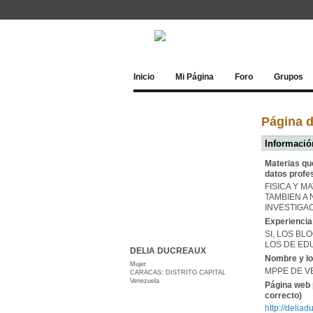
Inicio
Mi Página
Foro
Grupos
Página 
Información
Materias qu
datos profe
FISICA Y M
TAMBIEN A 
INVESTIGAC
Experiencia 
SI, LOS B
LOS DE ED
DELIA DUCREAUX
Nombre y lo
Mujer
MPPE DE V
CARACAS: DISTRITO CAPITAL
Venezuela
Página web 
correcto)
http://delia