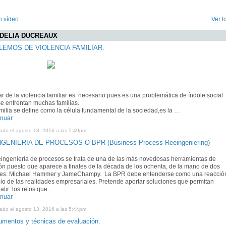
n vídeo
Ver t
e DELIA DUCREAUX
LEMOS DE VIOLENCIA FAMILIAR.
r de la violencia familiar es necesario pues es una problemática de índole social 
e enfrentan muchas familias.
milia se define como la célula fundamental de la sociedad,es
la
…
inuar
cado el agosto 13, 2016 a las 5:49pm
GENIERIA DE PROCESOS O BPR (Business Process Reeingeniering)
eingeniería de procesos
se trata de una de las más novedosas herramientas de
ón puesto que aparece a finales de la década de los ochenta, de la mano de dos
res: Michael Hammer y JameChampy.
La BPR debe entenderse como una reacción
o de las realidades empresariales. Pretende aportar soluciones que permitan
tir: los retos que…
inuar
cado el agosto 13, 2016 a las 5:44pm
rumentos y técnicas de evaluación.