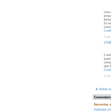
Una e
propu
tiene
Es ne
cono
Cont
Publi
COM
Comu
quier
comun
que l
Cont
Publi
Añade un
Comentari
Necesitas 
Participar en