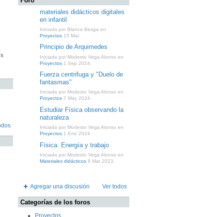
Foro
materiales didácticos digitales
en infantil
Iniciada por Blanca Besga en
Proyectos
15 Mar.
Principio de Arquimedes
es
Iniciada por Modesto Vega Alonso en
Proyectos
1 Sep 2024.
Fuerza centrifuga y "Duelo de
fantasmas"
Iniciada por Modesto Vega Alonso en
Proyectos
7 May 2024.
Estudiar Física observando la
naturaleza
odos
Iniciada por Modesto Vega Alonso en
Proyectos
1 Ene 2024.
Física. Energía y trabajo
Iniciada por Modesto Vega Alonso en
Materiales didácticos
8 Mar 2023.
Agregar una discusión
Ver todos
Categorías de los foros
Proyectos