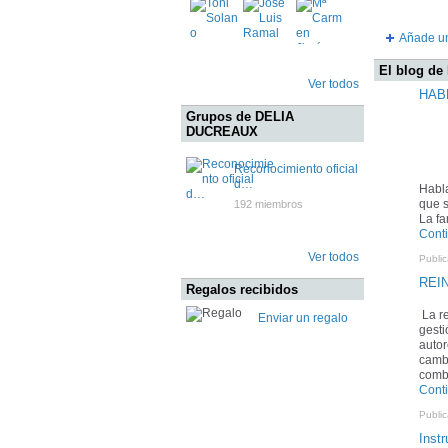
Añade u
El blog d
Ver todos
HAB
Grupos de DELIA
DUCREAUX
Reconocimiento oficial
d…
Habla
que s
192 miembros
La fa
Cont
Ver todos
Publi
REIN
Regalos recibidos
La r
Enviar un regalo
gesti
auto
cambi
comba
Cont
Publi
Inst