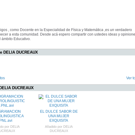
gos , como Docente en la Especialidad de Física y Matemática ,es un verdadero
necer a esta comunidad. Desde acá espero compartir con ustedes ideas y opinion
l ámbito Educativo.
 de DELIA DUCREAUX
tos
Ver t
 DELIA DUCREAUX
GRAMACION
EL DULCE SABOR DE
LINGUISTICA
UNA MUJER
PNL.avi
EXQUISITA
ido por
DELIA
Añadido por
DELIA
UCREAUX
DUCREAUX