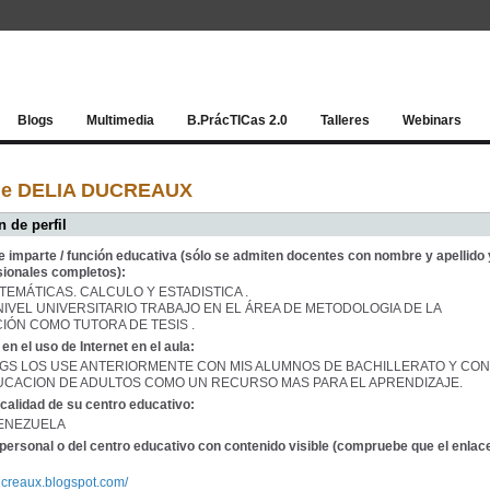
Red socia
Blogs
Multimedia
B.PrácTICas 2.0
Talleres
Webinars
de DELIA DUCREAUX
 de perfil
e imparte / función educativa (sólo se admiten docentes con nombre y apellido 
sionales completos):
ATEMÁTICAS. CALCULO Y ESTADISTICA .
NIVEL UNIVERSITARIO TRABAJO EN EL ÁREA DE METODOLOGIA DE LA
IÓN COMO TUTORA DE TESIS .
en el uso de Internet en el aula:
LOGS LOS USE ANTERIORMENTE CON MIS ALUMNOS DE BACHILLERATO Y CON
UCACION DE ADULTOS COMO UN RECURSO MAS PARA EL APRENDIZAJE.
calidad de su centro educativo:
ENEZUELA
personal o del centro educativo con contenido visible (compruebe que el enlac
ducreaux.blogspot.com/