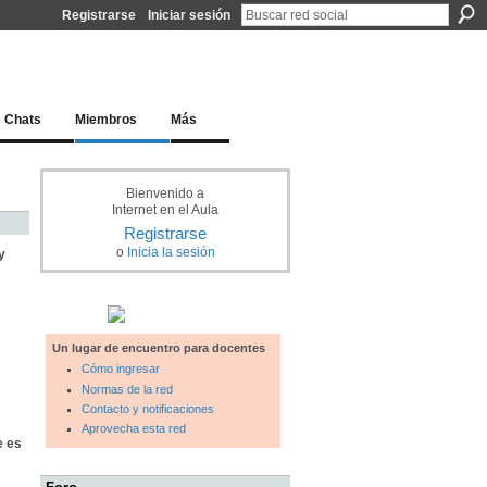
Registrarse
Iniciar sesión
l docente para una educación del siglo XXI
Chats
Miembros
Más
Bienvenido a
Internet en el Aula
Registrarse
o
Inicia la sesión
y
Un lugar de encuentro para docentes
Cómo ingresar
Normas de la red
Contacto y notificaciones
Aprovecha esta red
e es