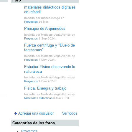
Foro
materiales didácticos digitales
en infantil
Iniciada por Blanca Besga en
Proyectos
15 Mar.
Principio de Arquimedes
Iniciada por Modesto Vega Alonso en
Proyectos
1 Sep 2024.
Fuerza centrifuga y "Duelo de
fantasmas"
Iniciada por Modesto Vega Alonso en
Proyectos
7 May 2024.
Estudiar Física observando la
naturaleza
Iniciada por Modesto Vega Alonso en
Proyectos
1 Ene 2024.
Física. Energía y trabajo
Iniciada por Modesto Vega Alonso en
Materiales didácticos
8 Mar 2023.
Agregar una discusión
Ver todos
Categorías de los foros
Proyectos