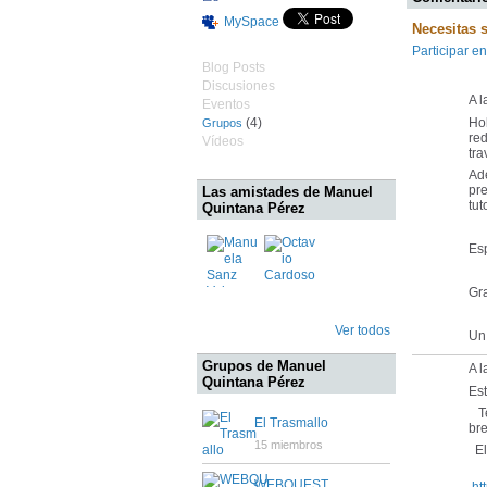
MySpace
Necesitas 
Participar en
Blog Posts
Discusiones
A l
Eventos
(4)
Ho
Grupos
red
Vídeos
tra
Ade
pre
Las amistades de Manuel
tut
Quintana Pérez
Esp
Gra
Ver todos
Un
Grupos de Manuel
A l
Quintana Pérez
Es
Te
El Trasmallo
bre
15 miembros
El 
WEBQUEST