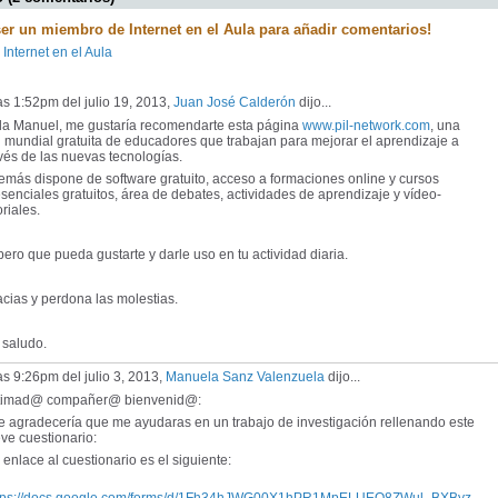
ser un miembro de Internet en el Aula para añadir comentarios!
 Internet en el Aula
as 1:52pm del julio 19, 2013,
Juan José Calderón
dijo...
la Manuel, me gustaría recomendarte esta página
www.pil-network.com
, una
 mundial gratuita de educadores que trabajan para mejorar el aprendizaje a
vés de las nuevas tecnologías.
más dispone de software gratuito, acceso a formaciones online y cursos
senciales gratuitos, área de debates, actividades de aprendizaje y vídeo-
oriales.
ero que pueda gustarte y darle uso en tu actividad diaria.
cias y perdona las molestias.
 saludo.
as 9:26pm del julio 3, 2013,
Manuela Sanz Valenzuela
dijo...
timad@ compañer@ bienvenid@:
 agradecería que me ayudaras en un trabajo de investigación rellenando este
ve cuestionario:
enlace al cuestionario es el siguiente: