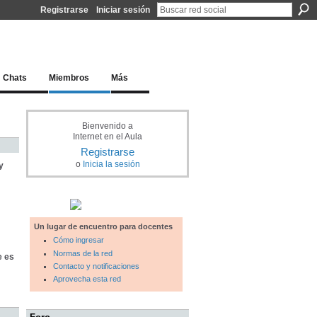
Registrarse
Iniciar sesión
l docente para una educación del siglo XXI
Chats
Miembros
Más
Bienvenido a
Internet en el Aula
Registrarse
o
Inicia la sesión
y
Un lugar de encuentro para docentes
Cómo ingresar
Normas de la red
e es
Contacto y notificaciones
Aprovecha esta red