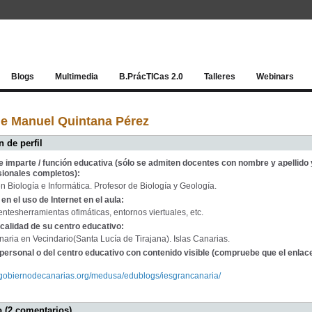
Red socia
Blogs
Multimedia
B.PrácTICas 2.0
Talleres
Webinars
de Manuel Quintana Pérez
 de perfil
e imparte / función educativa (sólo se admiten docentes con nombre y apellido 
sionales completos):
n Biología e Informática. Profesor de Biología y Geología.
en el uso de Internet en el aula:
entesherramientas ofimáticas, entornos viertuales, etc.
calidad de su centro educativo:
aria en Vecindario(Santa Lucía de Tirajana). Islas Canarias.
personal o del centro educativo con contenido visible (compruebe que el enlac
.gobiernodecanarias.org/medusa/edublogs/iesgrancanaria/
 (2 comentarios)