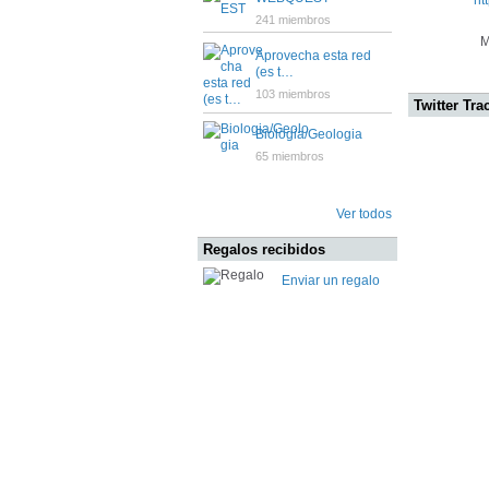
ht
241 miembros
Mu
Aprovecha esta red
(es t…
103 miembros
Twitter Tra
Biologia/Geologia
65 miembros
Ver todos
Regalos recibidos
Enviar un regalo