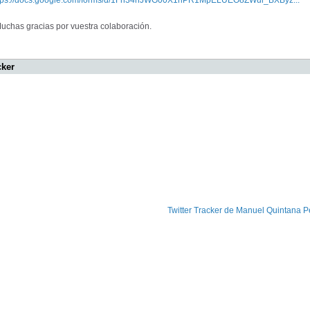
tps://docs.google.com/forms/d/1Fh34hJWG00X1hPR1MpELUEO8ZWul_BXByz...
chas gracias por vuestra colaboración.
cker
Twitter Tracker de Manuel Quintana P