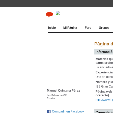
Inicio
Mi Página
Foro
Grupos
Página 
Información
Materias qu
datos profe
Licenciado e
Experiencia 
Uso de difer
Nombre y lo
IES Gran Can
Manuel Quintana Pérez
Página web 
correcto)
Las Palmas de GC
España
http://www3
Compartir en Facebook
Comentario