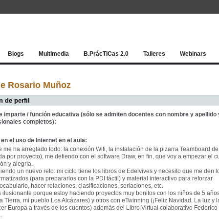
Red socia
Blogs
Multimedia
B.PrácTICas 2.0
Talleres
Webinars
de Rosario Muñoz
 de perfil
e imparte / función educativa (sólo se admiten docentes con nombre y apellido 
sionales completos):
en el uso de Internet en el aula:
e me ha arreglado todo: la conexión Wifi, la instalación de la pizarra Teamboard de
da por proyecto), me defiendo con el software Draw, en fin, que voy a empezar el c
ión y alegría.
iendo un nuevo reto: mi ciclo tiene los libros de Edelvives y necesito que me den l
rmatizados (para prepararlos con la PDI táctil) y material interactivo para reforzar
cabulario, hacer relaciones, clasificaciones, seriaciones, etc.
 ilusionante porque estoy haciendo proyectos muy bonitos con los niños de 5 año
 la Tierra, mi pueblo Los Alcázares) y otros con eTwinning (¡Feliz Navidad, La luz y l
cer Europa a través de los cuentos) además del Libro Virtual colaborativo Federico
.