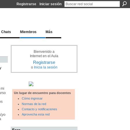
Registrarse
Iniciar sesión
l docente para una educación del siglo XXI
Chats
Miembros
Más
Bienvenido a
Internet en el Aula
Registrarse
o
Inicia la sesión
y
 mi
urso
Un lugar de encuentro para docentes
Cómo ingresar
os
Normas de la red
Contacto y notificaciones
s(yo
Aprovecha esta red
a