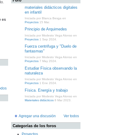
Foro
do.
materiales didácticos digitales
en infantil
Iniciada por Blanca Besga en
e es
Proyectos
15 Mar.
Principio de Arquimedes
Iniciada por Modesto Vega Alonso en
Proyectos
1 Sep 2024.
Fuerza centrifuga y "Duelo de
fantasmas"
Iniciada por Modesto Vega Alonso en
Proyectos
7 May 2024.
Estudiar Física observando la
naturaleza
Iniciada por Modesto Vega Alonso en
Proyectos
1 Ene 2024.
odos
Física. Energía y trabajo
Iniciada por Modesto Vega Alonso en
Materiales didácticos
8 Mar 2023.
Agregar una discusión
Ver todos
Categorías de los foros
Proyectos