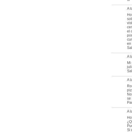
A l
Hol
sob
vis
cen
el 
po
cur
en
Sa
A l
Mi 
ju
Sa
A 
Ro
piz
No
se 
Pa
A 
Ho
¿Q
Pue
Si 