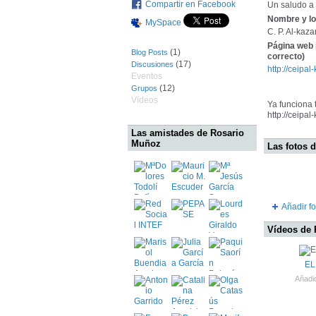
Compartir en Facebook
Un saludo a 
Nombre y lo
MySpace
C. P. Al-kaz
Página web 
(1)
Blog Posts
correcto)
(17)
Discusiones
http://ceipa
Eventos
(12)
Grupos
Vídeos
Ya funciona 
http://ceipa
Las amistades de Rosario
Muñoz
Las fotos 
Añadir fo
Vídeos de
EL
Añadi