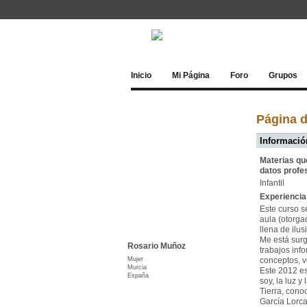
Inicio
Mi Página
Foro
Grupos
Página 
Información
Materias qu
datos profe
Infantil
Experiencia 
Este curso s
aula (otorga
llena de ilus
Me está surg
Rosario Muñoz
trabajos info
Mujer
conceptos, vo
Murcia
Este 2012 es
España
soy, la luz y
Tierra, cono
García Lorca