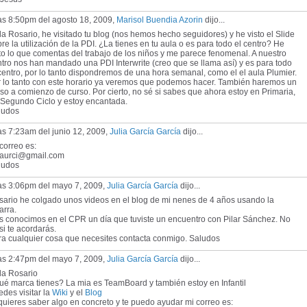
as 8:50pm del agosto 18, 2009,
Marisol Buendia Azorin
dijo...
a Rosario, he visitado tu blog (nos hemos hecho seguidores) y he visto el Slide
re la utilización de la PDI. ¿La tienes en tu aula o es para todo el centro? He
to lo que comentas del trabajo de los niños y me parece fenomenal. A nuestro
tro nos han mandado una PDI Interwrite (creo que se llama así) y es para todo
centro, por lo tanto dispondremos de una hora semanal, como el el aula Plumier.
r lo tanto con este horario ya veremos que podemos hacer. También haremos un
so a comienzo de curso. Por cierto, no sé si sabes que ahora estoy en Primaria,
 Segundo Ciclo y estoy encantada.
ludos
as 7:23am del junio 12, 2009,
Julia García García
dijo...
correo es:
liaurci@gmail.com
ludos
las 3:06pm del mayo 7, 2009,
Julia García García
dijo...
sario he colgado unos videos en el blog de mi nenes de 4 años usando la
arra.
s conocimos en el CPR un día que tuviste un encuentro con Pilar Sánchez. No
si te acordarás.
ra cualquier cosa que necesites contacta conmigo. Saludos
las 2:47pm del mayo 7, 2009,
Julia García García
dijo...
la Rosario
ué marca tienes? La mia es TeamBoard y también estoy en Infantil
des visitar la
Wiki
y el
Blog
quieres saber algo en concreto y te puedo ayudar mi correo es: