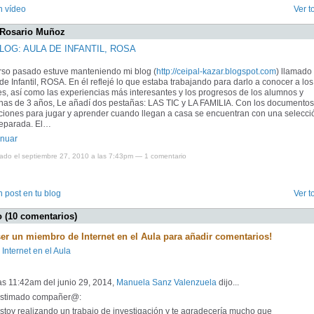
n vídeo
Ver t
 Rosario Muñoz
LOG: AULA DE INFANTIL, ROSA
rso pasado estuve manteniendo mi blog (
http://ceipal-kazar.blogspot.com
) llamado
de Infantil, ROSA. En él reflejé lo que estaba trabajando para darlo a conocer a los
s, así como las experiencias más interesantes y los progresos de los alumnos y
nas de 3 años, Le añadí dos pestañas: LAS TIC y LA FAMILIA. Con los documentos
ciones para jugar y aprender cuando llegan a casa se encuentran con una selecci
reparada. El…
inuar
cado el septiembre 27, 2010 a las 7:43pm —
1 comentario
 post en tu blog
Ver t
 (10 comentarios)
ser un miembro de Internet en el Aula para añadir comentarios!
 Internet en el Aula
as 11:42am del junio 29, 2014,
Manuela Sanz Valenzuela
dijo...
timado compañer@:
toy realizando un trabajo de investigación y te agradecería mucho que