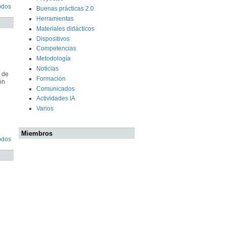
odos
Buenas prácticas 2.0
Herramientas
Materiales didácticos
Dispositivos
Competencias
Metodología
Noticias
 de
Formación
ón
Comunicados
Actividades IA
Varios
Miembros
odos