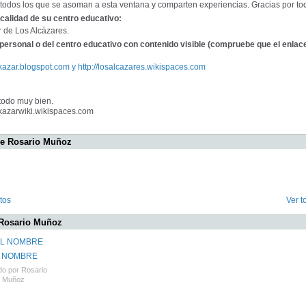
todos los que se asoman a esta ventana y comparten experiencias. Gracias por to
calidad de su centro educativo:
ar de Los Alcázares.
personal o del centro educativo con contenido visible (compruebe que el enlac
l-kazar.blogspot.com y http://losalcazares.wikispaces.com
todo muy bien.
l-kazarwiki.wikispaces.com
de Rosario Muñoz
tos
Ver t
 Rosario Muñoz
 NOMBRE
do por
Rosario
Muñoz