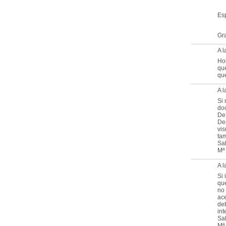
Esp
Gra
A 
Hol
que
que
A 
Si
doc
De
Des
vis
tam
Sa
Mª
A 
Si 
que
no 
ace
deb
int
Sa
Mª