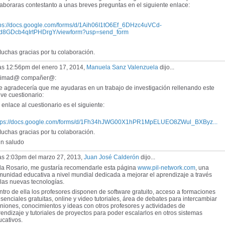
aboraras contestanto a unas breves preguntas en el siguiente enlace:
tps://docs.google.com/forms/d/1Aih06I1tO6Ef_6DHzc4uVCd-
d8GDcb4qIrtPHDrgY/viewform?usp=send_form
chas gracias por tu colaboración.
las 12:56pm del enero 17, 2014,
Manuela Sanz Valenzuela
dijo...
timad@ compañer@:
 agradecería que me ayudaras en un trabajo de investigación rellenando este
ve cuestionario:
enlace al cuestionario es el siguiente:
tps://docs.google.com/forms/d/1Fh34hJWG00X1hPR1MpELUEO8ZWul_BXByz...
chas gracias por tu colaboración.
 saludo
las 2:03pm del marzo 27, 2013,
Juan José Calderón
dijo...
la Rosario, me gustaría recomendarle esta página
www.pil-network.com
, una
unidad educativa a nivel mundial dedicada a mejorar el aprendizaje a través
las nuevas tecnologías.
tro de ella los profesores disponen de software gratuito, acceso a formaciones
senciales gratuitas, online y video tutoriales, área de debates para intercambiar
niones, conocimientos y ideas con otros profesores y actividades de
endizaje y tutoriales de proyectos para poder escalarlos en otros sistemas
cativos.