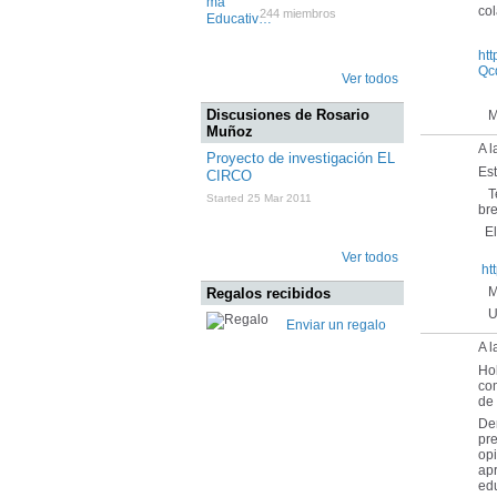
col
244 miembros
ht
Qc
Ver todos
Discusiones de Rosario
Mu
Muñoz
A 
Proyecto de investigación EL
Es
CIRCO
Te
Started 25 Mar 2011
bre
El 
Ver todos
ht
Mu
Regalos recibidos
Un
Enviar un regalo
A 
Ho
com
de 
Den
pre
opi
apr
edu