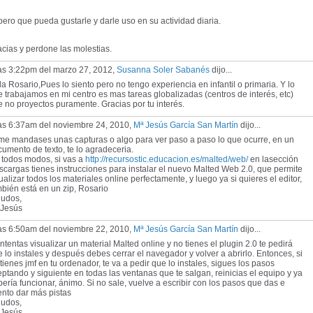
ero que pueda gustarle y darle uso en su actividad diaria.
cias y perdone las molestias.
las 3:22pm del marzo 27, 2012,
Susanna Soler Sabanés
dijo...
a Rosario,Pues lo siento pero no tengo experiencia en infantil o primaria. Y lo
 trabajamos en mi centro es mas tareas globalizadas (centros de interés, etc)
 no proyectos puramente. Gracias por tu interés.
las 6:37am del noviembre 24, 2010,
Mª Jesús García San Martín
dijo...
 me mandases unas capturas o algo para ver paso a paso lo que ocurre, en un
umento de texto, te lo agradeceria.
 todos modos, si vas a
http://recursostic.educacion.es/malted/web/
en lasección
cargas tienes instrucciones para instalar el nuevo Malted Web 2.0, que permite
ualizar todos los materiales online perfectamente, y luego ya si quieres el editor,
bién está en un zip, Rosario
ludos,
 Jesús
las 6:50am del noviembre 22, 2010,
Mª Jesús García San Martín
dijo...
intentas visualizar un material Malted online y no tienes el plugin 2.0 te pedirá
 lo instales y después debes cerrar el navegador y volver a abrirlo. Entonces, si
tienes jmf en tu ordenador, te va a pedir que lo instales, sigues los pasos
ptando y siguiente en todas las ventanas que te salgan, reinicias el equipo y ya
ería funcionar, ánimo. Si no sale, vuelve a escribir con los pasos que das e
ento dar más pistas
ludos,
 Jesús