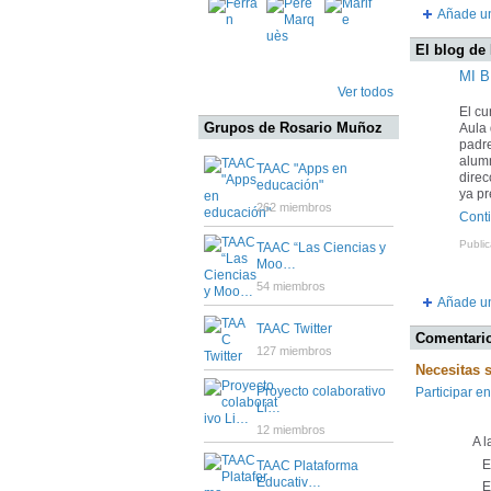
Añade u
El blog de
MI B
Ver todos
El cu
Grupos de Rosario Muñoz
Aula 
padre
alum
TAAC "Apps en
direc
educación"
ya p
262 miembros
Cont
Publi
TAAC “Las Ciencias y
Moo…
54 miembros
Añade un
TAAC Twitter
Comentario
127 miembros
Necesitas 
Proyecto colaborativo
Participar en
Li…
12 miembros
A l
Es
TAAC Plataforma
Educativ…
Es