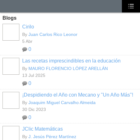
Blogs
Cirilo
By
Juan Carlos Rico Leonor
5 Abr
0
Las recetas imprescindibles en la educación
By
MAURO FLORENCIO LÓPEZ ARELLÁN
13 Jul 2025
0
¡Despidiendo el Año con Mecano y "Un Año Más"!
By
Joaquim Miguel Carvalho Almeida
30 Dic 2023
0
JClic Matemáticas
By
J. Jesús Pérez Martínez