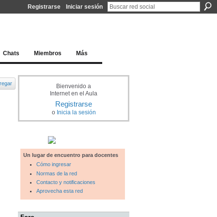
Registrarse
Iniciar sesión
l docente para una educación del siglo XXI
Chats
Miembros
Más
regar
Bienvenido a
Internet en el Aula
Registrarse
o
Inicia la sesión
Un lugar de encuentro para docentes
Cómo ingresar
Normas de la red
Contacto y notificaciones
Aprovecha esta red