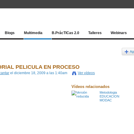
Red socia
Blogs
Multimedia
B.PrácTICas 2.0
Talleres
Webinars
Ag
RIAL PELICULA EN PROCESO
antar
el diciembre 18, 2009 a las 1:40am
Ver vídeos
Vídeos relacionados
Metodologia
EDUCACION
MODAC