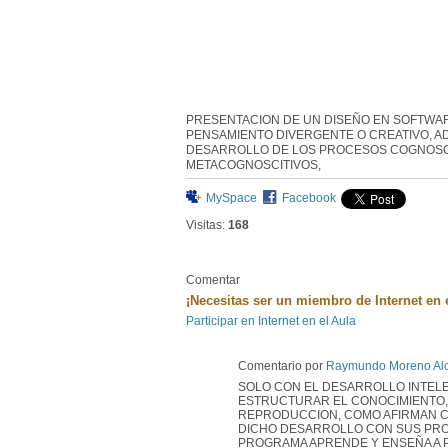
PRESENTACION DE UN DISEÑO EN SOFTWAR
PENSAMIENTO DIVERGENTE O CREATIVO, A
DESARROLLO DE LOS PROCESOS COGNOSC
METACOGNOSCITIVOS,
MySpace
Facebook
Visitas:
168
Comentar
¡Necesitas ser un miembro de Internet en 
Participar en Internet en el Aula
Comentario por
Raymundo Moreno Alc
SOLO CON EL DESARROLLO INTELE
ESTRUCTURAR EL CONOCIMIENTO, 
REPRODUCCION, COMO AFIRMAN CI
DICHO DESARROLLO CON SUS PROG
PROGRAMA APRENDE Y ENSEÑA A P