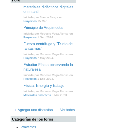
Foro
materiales didácticos digitales
en infantil
Iniciada por Blanca Besga en
Proyectos
15 Mar.
Principio de Arquimedes
Iniciada por Modesto Vega Alonso en
Proyectos
1 Sep 2024.
Fuerza centrifuga y "Duelo de
fantasmas"
Iniciada por Modesto Vega Alonso en
Proyectos
7 May 2024.
Estudiar Física observando la
naturaleza
Iniciada por Modesto Vega Alonso en
Proyectos
1 Ene 2024.
Física. Energía y trabajo
Iniciada por Modesto Vega Alonso en
Materiales didácticos
8 Mar 2023.
Agregar una discusión
Ver todos
Categorías de los foros
Proyectos