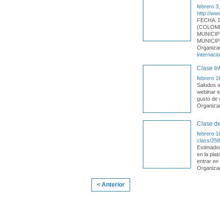
febrero 3
http://ww
FECHA: 
(COLOMB
MUNICIP
MUNICIP
Organiza
internacio
Clase In
febrero 1
Saludos a
webinar e
gusto de 
Organizad
Clase d
febrero 1
class/258
Estimados
en la pla
entrar en 
Organiza
< Anterior