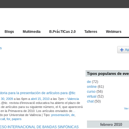
Red socia
Blogs
Multimedia
B.PrácTICas 2.0
Talleres
Webinars
os
Ag
Tipos populares de eve
de
(72)
online
(61)
curso
(56)
oria para la presentación de artículos para @tic
virtual
(52)
 30, 2009
a las 6pm a
abril 15, 2010
a las 7pm –
Valencia
chat
(50)
a @tic. revista d’innovació educativa ha abierto el plazo de
 de artículos para su siguiente número, el 4, que aparecerá
Ver
 en la Primavera de 2010. Los artículos enviados de
…
o por Universitat de València | Tipo:
presentación
,
de
,
,
call
,
for
,
papers
febrero
2010
SO INTERNACIONAL DE BANDAS SINFÒNICAS