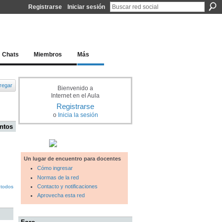
Registrarse
Iniciar sesión
l docente para una educación del siglo XXI
Chats
Miembros
Más
regar
Bienvenido a
Internet en el Aula
Registrarse
o
Inicia la sesión
ntos
Un lugar de encuentro para docentes
Cómo ingresar
Normas de la red
Contacto y notificaciones
 todos
Aprovecha esta red