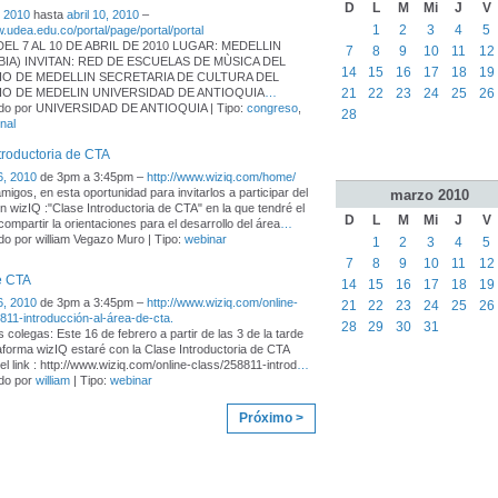
D
L
M
Mi
J
V
, 2010
hasta
abril 10, 2010
–
1
2
3
4
5
w.udea.edu.co/portal/page/portal/portal
DEL 7 AL 10 DE ABRIL DE 2010 LUGAR: MEDELLIN
7
8
9
10
11
12
IA) INVITAN: RED DE ESCUELAS DE MÙSICA DEL
14
15
16
17
18
19
IO DE MEDELLIN SECRETARIA DE CULTURA DEL
21
22
23
24
25
26
IO DE MEDELIN UNIVERSIDAD DE ANTIOQUIA
…
do por UNIVERSIDAD DE ANTIOQUIA | Tipo:
congreso
,
28
nal
troductoria de CTA
6, 2010
de 3pm a 3:45pm –
http://www.wiziq.com/home/
migos, en esta oportunidad para invitarlos a participar del
marzo
2010
n wizIQ :"Clase Introductoria de CTA" en la que tendré el
D
L
M
Mi
J
V
compartir la orientaciones para el desarrollo del área
…
o por william Vegazo Muro | Tipo:
webinar
1
2
3
4
5
7
8
9
10
11
12
e CTA
14
15
16
17
18
19
6, 2010
de 3pm a 3:45pm –
http://www.wiziq.com/online-
21
22
23
24
25
26
811-introducción-al-área-de-cta.
28
29
30
31
 colegas: Este 16 de febrero a partir de las 3 de la tarde
taforma wizIQ estaré con la Clase Introductoria de CTA
el link : http://www.wiziq.com/online-class/258811-introd
…
do por
william
| Tipo:
webinar
Próximo >