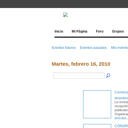
Inicio
Mi Página
Foro
Grupos
Eventos futuros
Eventos pasados
Mis event
Martes, febrero 16, 2010
Convocat
diciembre
La revist
recepción
publicado
Organizad
artículos
CONGRE