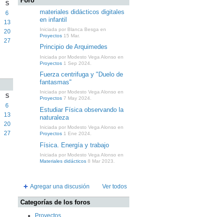
Foro
S
materiales didácticos digitales
6
en infantil
13
Iniciada por Blanca Besga en
20
Proyectos
15 Mar.
27
Principio de Arquimedes
Iniciada por Modesto Vega Alonso en
Proyectos
1 Sep 2024.
Fuerza centrifuga y "Duelo de
fantasmas"
Iniciada por Modesto Vega Alonso en
S
Proyectos
7 May 2024.
6
Estudiar Física observando la
13
naturaleza
20
Iniciada por Modesto Vega Alonso en
27
Proyectos
1 Ene 2024.
Física. Energía y trabajo
Iniciada por Modesto Vega Alonso en
Materiales didácticos
8 Mar 2023.
Agregar una discusión
Ver todos
Categorías de los foros
Proyectos