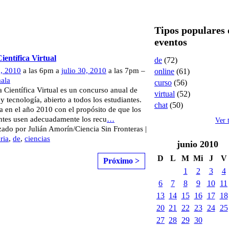
Tipos populares 
eventos
ientífica Virtual
de
(72)
5, 2010
a las 6pm a
julio 30, 2010
a las 7pm –
online
(61)
ala
curso
(56)
a Científica Virtual es un concurso anual de
virtual
(52)
 y tecnología, abierto a todos los estudiantes.
chat
(50)
ia en el año 2010 con el propósito de que los
ntes usen adecuadamente los recu
…
Ver 
ado por Julián Amorín/Ciencia Sin Fronteras |
eria
,
de
,
ciencias
junio
2010
D
L
M
Mi
J
V
Próximo >
1
2
3
4
6
7
8
9
10
11
13
14
15
16
17
18
20
21
22
23
24
25
27
28
29
30