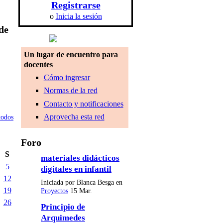
Registrarse
o
Inicia la sesión
de
Un lugar de encuentro para
docentes
Cómo ingresar
Normas de la red
Contacto y notificaciones
Aprovecha esta red
todos
Foro
S
materiales didácticos
5
digitales en infantil
12
Iniciada por Blanca Besga en
19
Proyectos
15 Mar.
26
Principio de
Arquimedes