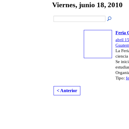
Viernes, junio 18, 2010
Feria C
abril 1
Guatem
La Feri
ciencia
Se inic
estudia
Organiz
Tipo:
f
< Anterior