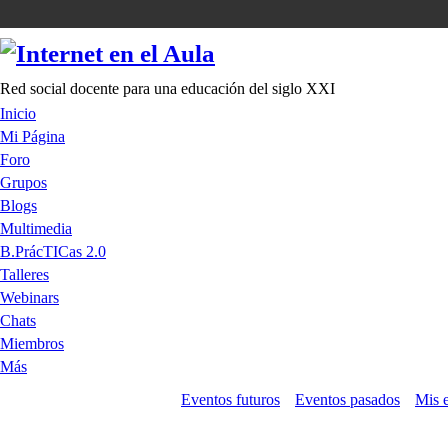
Red social docente para una educación del siglo XXI
Inicio
Mi Página
Foro
Grupos
Blogs
Multimedia
B.PrácTICas 2.0
Talleres
Webinars
Chats
Miembros
Más
Eventos futuros
Eventos pasados
Mis 