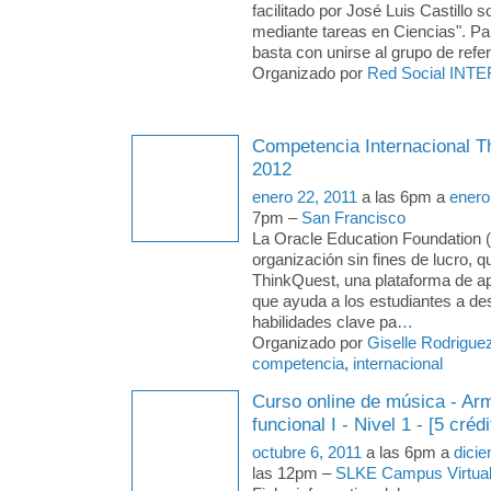
facilitado por José Luis Castillo 
mediante tareas en Ciencias". Par
basta con unirse al grupo de refere
Organizado por
Red Social INTE
Competencia Internacional T
2012
enero 22, 2011
a las 6pm a
enero
7pm –
San Francisco
La Oracle Education Foundation 
organización sin fines de lucro, q
ThinkQuest, una plataforma de ap
que ayuda a los estudiantes a des
habilidades clave pa
…
Organizado por
Giselle Rodrigue
competencia
,
internacional
Curso online de música - Arm
funcional I - Nivel 1 - [5 crédi
octubre 6, 2011
a las 6pm a
dici
las 12pm –
SLKE Campus Virtua