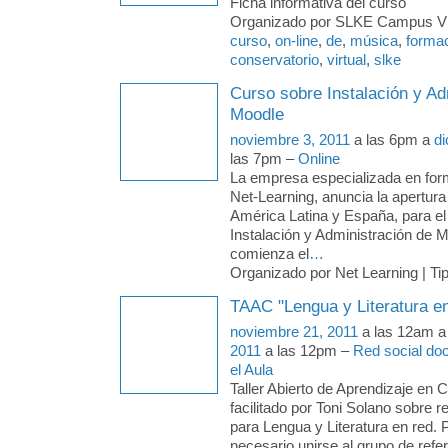
Ficha informativa del curso
Organizado por SLKE Campus Virt
curso
,
on-line
,
de
,
música
,
forma
conservatorio
,
virtual
,
slke
Curso sobre Instalación y Ad
Moodle
noviembre 3, 2011
a las 6pm a
di
las 7pm –
Online
La empresa especializada en form
Net-Learning, anuncia la apertura
América Latina y España, para el
Instalación y Administración de 
comienza el
…
Organizado por Net Learning | Ti
TAAC "Lengua y Literatura en
noviembre 21, 2011
a las 12am 
2011
a las 12pm –
Red social doc
el Aula
Taller Abierto de Aprendizaje en 
facilitado por Toni Solano sobre 
para Lengua y Literatura en red. P
necesario unirse al grupo de refer