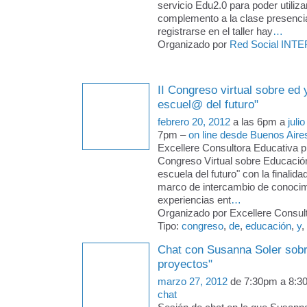
servicio Edu2.0 para poder utiliz
complemento a la clase presencia
registrarse en el taller hay
…
Organizado por
Red Social INTE
II Congreso virtual sobre ed 
escuel@ del futuro"
febrero 20, 2012
a las 6pm a
juli
7pm –
on line desde Buenos Aire
Excellere Consultora Educativa pr
Congreso Virtual sobre Educació
escuela del futuro" con la finalida
marco de intercambio de conocim
experiencias ent
…
Organizado por Excellere Consult
Tipo:
congreso
,
de
,
educación
,
y
,
Chat con Susanna Soler sobr
proyectos"
marzo 27, 2012
de 7:30pm a 8:3
chat