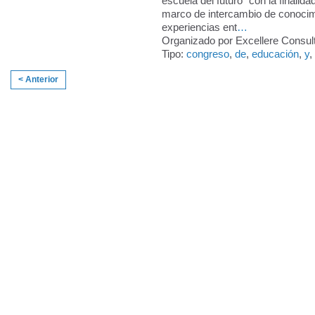
escuela del futuro" con la finalida
marco de intercambio de conocim
experiencias ent
…
Organizado por Excellere Consult
Tipo:
congreso
,
de
,
educación
,
y
,
< Anterior