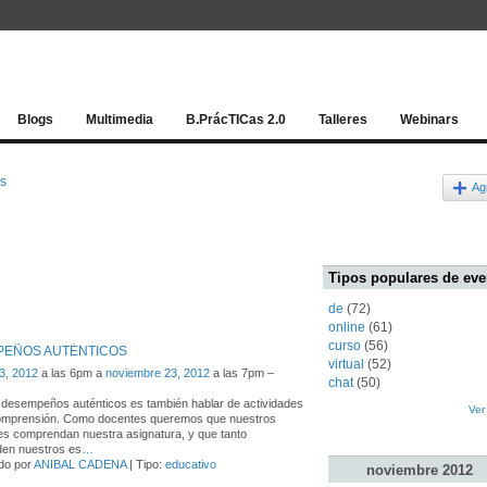
Red socia
Blogs
Multimedia
B.PrácTICas 2.0
Talleres
Webinars
os
Ag
Tipos populares de eve
de
(72)
online
(61)
curso
(56)
EÑOS AUTÉNTICOS
virtual
(52)
3, 2012
a las 6pm a
noviembre 23, 2012
a las 7pm –
chat
(50)
 desempeños auténticos es también hablar de actividades
Ver
comprensión. Como docentes queremos que nuestros
es comprendan nuestra asignatura, y que tanto
en nuestros es
…
do por
ANIBAL CADENA
| Tipo:
educativo
noviembre
2012