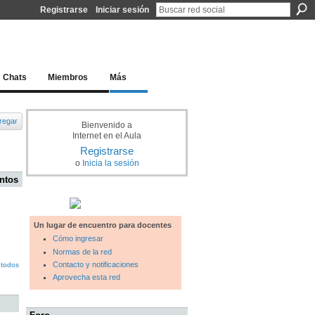
Registrarse
Iniciar sesión
l docente para una educación del siglo XXI
Chats
Miembros
Más
regar
Bienvenido a
Internet en el Aula
Registrarse
o
Inicia la sesión
ntos
Un lugar de encuentro para docentes
Cómo ingresar
Normas de la red
Contacto y notificaciones
 todos
Aprovecha esta red