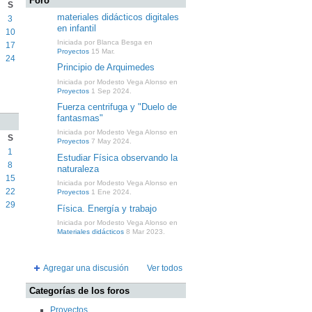
Foro
S
materiales didácticos digitales
3
en infantil
10
Iniciada por Blanca Besga en
17
Proyectos
15 Mar.
24
Principio de Arquimedes
Iniciada por Modesto Vega Alonso en
Proyectos
1 Sep 2024.
Fuerza centrifuga y "Duelo de
fantasmas"
Iniciada por Modesto Vega Alonso en
S
Proyectos
7 May 2024.
1
Estudiar Física observando la
8
naturaleza
15
Iniciada por Modesto Vega Alonso en
22
Proyectos
1 Ene 2024.
29
Física. Energía y trabajo
Iniciada por Modesto Vega Alonso en
Materiales didácticos
8 Mar 2023.
Agregar una discusión
Ver todos
Categorías de los foros
Proyectos