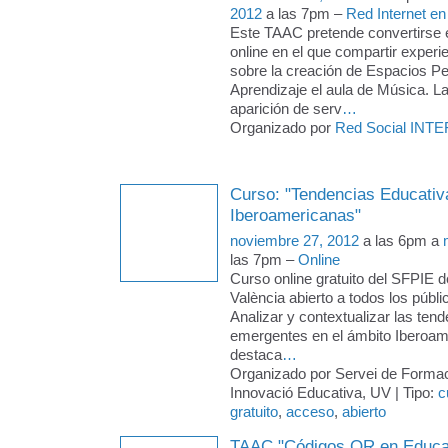
2012
a las 7pm –
Red Internet en
Este TAAC pretende convertirse 
online en el que compartir exper
sobre la creación de Espacios P
Aprendizaje el aula de Música. La
aparición de serv
…
Organizado por
Red Social INTE
Curso: "Tendencias Educativa
Iberoamericanas"
noviembre 27, 2012
a las 6pm a
las 7pm –
Online
Curso online gratuito del SFPIE de
València abierto a todos los pú
Analizar y contextualizar las ten
emergentes en el ámbito Iberoam
destaca
…
Organizado por Servei de Formac
Innovació Educativa, UV | Tipo:
c
gratuito
,
acceso
,
abierto
TAAC "Códigos QR en Educa