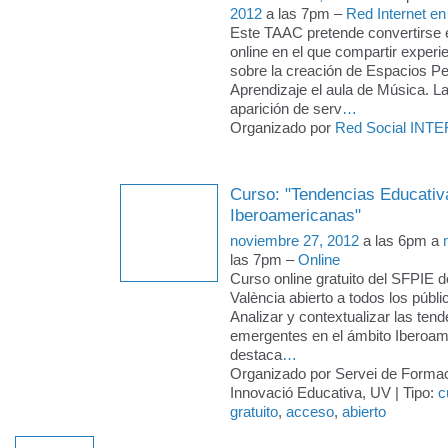
2012
a las 7pm –
Red Internet en
Este TAAC pretende convertirse 
online en el que compartir exper
sobre la creación de Espacios P
Aprendizaje el aula de Música. La
aparición de serv
…
Organizado por
Red Social INTE
Curso: "Tendencias Educativa
Iberoamericanas"
noviembre 27, 2012
a las 6pm a
las 7pm –
Online
Curso online gratuito del SFPIE de
València abierto a todos los pú
Analizar y contextualizar las ten
emergentes en el ámbito Iberoam
destaca
…
Organizado por Servei de Formac
Innovació Educativa, UV | Tipo:
c
gratuito
,
acceso
,
abierto